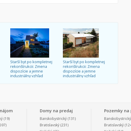
Starší byt po kompletnej
Starší byt po kompletnej
rekonštrukcii: Zmena
rekonštrukcii: Zmena
dispozície a jemne
dispozície a jemne
industriálny vzhľad
industriálny vzhľad
enájom
Domy na predaj
Pozemky na 
ký
(19)
Banskobystrický
(131)
Banskobystrický
597)
Bratislavský
(231)
Bratislavský
(124