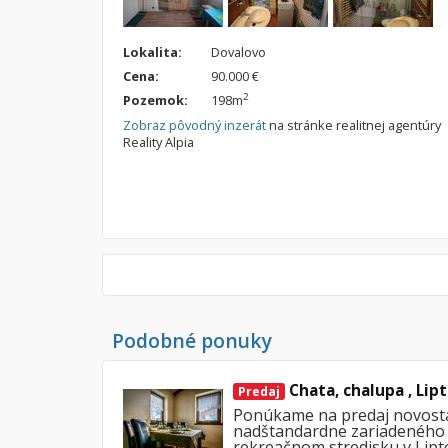
Lokalita:
Dovalovo
Cena:
90.000 €
2
Pozemok:
198m
Zobraz pôvodný inzerát
na stránke realitnej agentúry
Reality Alpia
Podobné ponuky
Chata, chalupa , Lip
Predaj
Ponúkame na predaj novost
nadštandardne zariadeného
rekreačnom stredisku v Lip