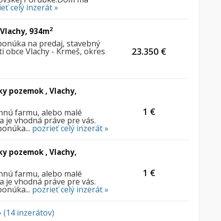
eť celý inzerát »
2
Vlachy, 934m
ponúka na predaj, stavebný
23.350 €
i obce Vlachy - Krmeš, okres
y pozemok , Vlachy,
1 €
innú farmu, alebo malé
 je vhodná práve pre vás.
ponúka...
pozrieť celý inzerát »
y pozemok , Vlachy,
1 €
innú farmu, alebo malé
 je vhodná práve pre vás.
ponúka...
pozrieť celý inzerát »
 (14 inzerátov)