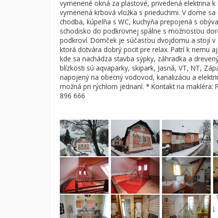
vymenené okná za plastové, privedená elektrina k
vymenená krbová vložka s prieduchmi. V dome sa 
Byt
Dom
chodba, kúpeľňa s WC, kuchyňa prepojená s obýv
Garsónky
Vila
schodisko do podkrovnej spálne s možnosťou doro
podkroví. Domček je súčasťou dvojdomu a stojí v sl
Dvojgarsónky
Chalupa
ktorá dotvára dobrý pocit pre relax. Patrí k nemu aj
1-izbové
kde sa nachádza stavba sýpky, záhradka a drevený 
blízkosti sú aqvaparky, skipark, Jasná, VT, NT, Zá
2-izbové
napojený na obecný vodovod, kanalizáciu a elektr
možná pri rýchlom jednaní. * Kontakt na makléra:
3-izbové
896 666
4 a viac izbové byty