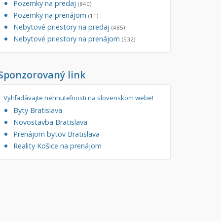
Pozemky na predaj
(840)
tory
Pozemky na prenájom
Filtre
(11)
Nebytové priestory na predaj
Administratívne, obchodné
Súkromná inzercia
(485)
Nebytové priestory na prenájom
(532)
né
Ponuka RK
auračné
Len s fotkou
Sponzorovaný link
ráž, garážové státie
Novostavba
Vyhľadávajte nehnuteľnosti na slovenskom webe!
Byty Bratislava
Novostavba Bratislava
Prenájom bytov Bratislava
Reality Košice na prenájom