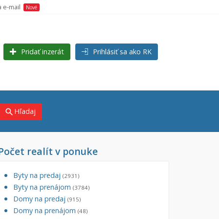
a e-mail
Nové
Pridať inzerát
Prihlásiť sa ako RK
Hľadaj
search
Počet realít v ponuke
×
Byty na predaj
(2931)
Byty na prenájom
(3784)
Domy na predaj
(915)
Domy na prenájom
(48)