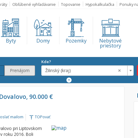
ráty
Obľúbené vyhľadávanie
Topovanie
Hypokalkulačka
Ponuky n
Byty
Domy
Pozemky
Nebytové
priestory
Kde?
×
Prenájom
Žilinský (kraj)
Rozšírené
vyhľadávanie
Lokalita
 Dovalovo, 90.000 €
×
Žilinský (kraj)
€
oslať mailom
TOPovať
vertical_align_top
€
alovo pri Liptovskom
v roku 2016. Boli