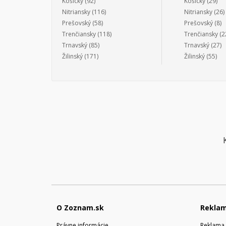
Košický
(92)
Košický
(29)
Nitriansky
(116)
Nitriansky
(26)
Prešovský
(58)
Prešovský
(8)
Trenčiansky
(118)
Trenčiansky
(2
Trnavský
(85)
Trnavský
(27)
Žilinský
(171)
Žilinský
(55)
O Zoznam.sk
Rekla
Právne informácie
Reklama 