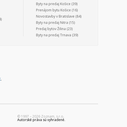
Byty na predaj Košice
(39)
Prenájom bytu Košice
(16)
Novostavby v Bratislave
(84)
)
Byty na predaj Nitra
(15)
Predaj bytov Žilina
(23)
Byty na predaj Trnava
(39)
k
.
© 1997 – 2026 Zoznam, s.r.o.
Autorské práva sú vyhradené.