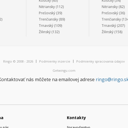
Košický
(65)
Košický
(34)
Nitriansky
(112)
Nitriansky
(82)
Prešovský
(39)
Prešovský
(36)
2)
Trenčiansky
(89)
Trenčiansky
(134
Trnavský
(109)
Trnavský
(207)
Žilinský
(132)
Žilinský
(158)
Ringo © 2008 - 2026
Podmienky inzercie
Podmienky spracovania údajov
Getwingu.com
Kontaktovať nás môžete na emailovej adrese
ringo@ringo.s
ma
Kontakty
u nás
Spravodajstvo