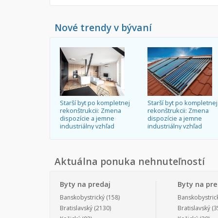
Nové trendy v bývaní
Starší byt po kompletnej
Starší byt po kompletnej
rekonštrukcii: Zmena
rekonštrukcii: Zmena
dispozície a jemne
dispozície a jemne
industriálny vzhľad
industriálny vzhľad
Aktuálna ponuka nehnuteľností
Byty na predaj
Byty na pr
Banskobystrický
(158)
Banskobystric
Bratislavský
(2130)
Bratislavský
(3