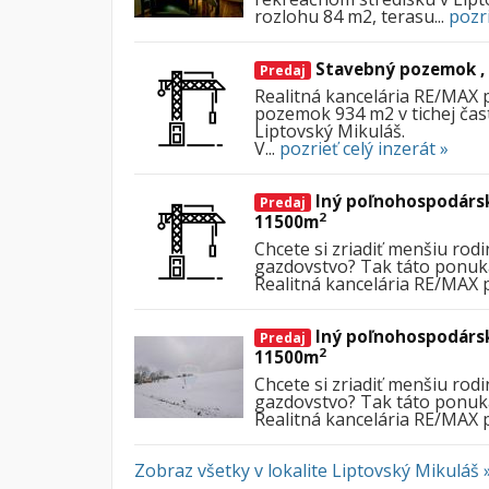
rozlohu 84 m2, terasu...
pozri
Stavebný pozemok , 
Predaj
Realitná kancelária RE/MAX 
pozemok 934 m2 v tichej čast
Liptovský Mikuláš.
V...
pozrieť celý inzerát »
Iný poľnohospodársk
Predaj
2
11500m
Chcete si zriadiť menšiu rod
gazdovstvo? Tak táto ponuka
Realitná kancelária RE/MAX 
Iný poľnohospodársk
Predaj
2
11500m
Chcete si zriadiť menšiu rod
gazdovstvo? Tak táto ponuka
Realitná kancelária RE/MAX 
Zobraz všetky v lokalite Liptovský Mikuláš »