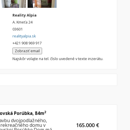
Reality Alpia
A. Kmeťa 24
03601
realityalpia.sk
+421 908 969 917
Zobraziť email
Najskôr volajte na tel. číslo uvedené v texte inzerátu.
2
tovská Porúbka, 84m
avbu dvojpodlažného,
165.000 €
 rekreačného domu v
tovskej Porúbke.Dom má