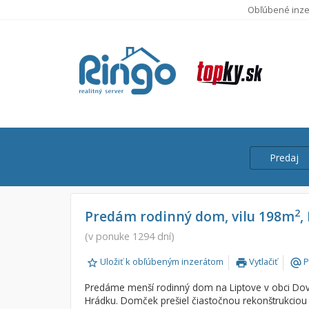
Obľúbené inze
Predaj
Cena
Predaj
2
Predám rodinný dom, vilu 198m
,
Prenájom
(v ponuke 1294 dní)
Od:
Uložiť k obľúbeným inzerátom
Vytlačiť
P
print
alternate_email
Do:
Predáme menší rodinný dom na Liptove v obci Dov
Hrádku. Domček prešiel čiastočnou rekonštrukciou 