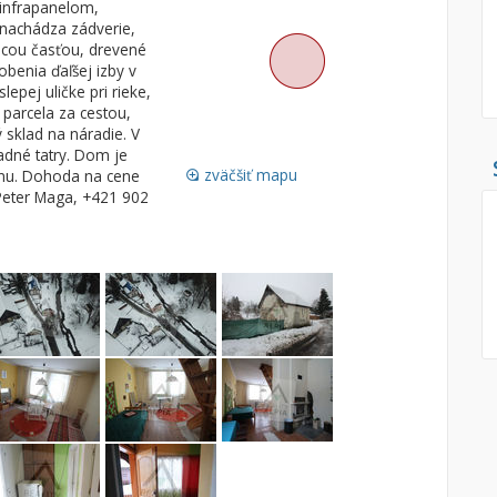
 infrapanelom,
nachádza zádverie,
Pozemok
Nebytové pries
acou časťou, drevené
Stavebné pozemky
benia ďaľšej izby v
epej uličke pri rieke,
Bývanie a rekreácia
Skladové, výrob
 parcela za cestou,
Priemyselný pozemok
Rekreačné, rešt
sklad na náradie. V
padné tatry. Dom je
Poľnohospodárske pozemky
Ga
zväčšiť mapu
inu. Dohoda na cene
loupe
Záhrada
 Peter Maga, +421 902
Iný poľnohospodársky pozemok
Hľadaj
search
Uložiť vyhľadávanie
|
Zasielať na email
alternate_email
Zatvoriť vyhľadávanie