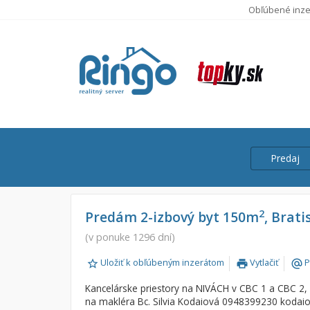
Obľúbené inze
Predaj
Cena
Predaj
2
Predám 2-izbový byt 150m
, Brati
Prenájom
(v ponuke 1296 dní)
Od:
Uložiť k obľúbeným inzerátom
Vytlačiť
P
print
alternate_email
Do:
Kancelárske priestory na NIVÁCH v CBC 1 a CBC 2,
na makléra Bc. Silvia Kodaiová 0948399230 kodaio