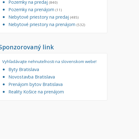
Pozemky na predaj
(840)
tory
Pozemky na prenájom
Filtre
(11)
Nebytové priestory na predaj
Administratívne, obchodné
Súkromná inzercia
(485)
Nebytové priestory na prenájom
(532)
né
Ponuka RK
auračné
Len s fotkou
Sponzorovaný link
ráž, garážové státie
Novostavba
Vyhľadávajte nehnuteľnosti na slovenskom webe!
Byty Bratislava
Novostavba Bratislava
Prenájom bytov Bratislava
Reality Košice na prenájom