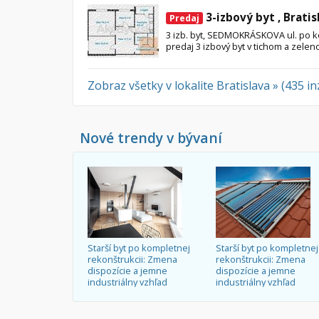
3-izbový byt , Bratis
Predaj
3 izb. byt, SEDMOKRÁSKOVA ul. po 
predaj 3 izbový byt v tichom a zelen
Zobraz všetky v lokalite Bratislava » (435 i
Nové trendy v bývaní
Starší byt po kompletnej
Starší byt po kompletnej
rekonštrukcii: Zmena
rekonštrukcii: Zmena
dispozície a jemne
dispozície a jemne
industriálny vzhľad
industriálny vzhľad