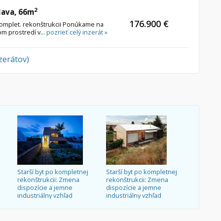
2
lava, 66m
176.900 €
komplet. rekonštrukcii Ponúkame na
om prostredí v...
pozrieť celý inzerát »
nzerátov)
Starší byt po kompletnej
Starší byt po kompletnej
rekonštrukcii: Zmena
rekonštrukcii: Zmena
dispozície a jemne
dispozície a jemne
industriálny vzhľad
industriálny vzhľad