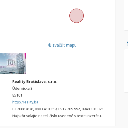
Pozemok
Nebytové pries
Stavebné pozemky
Bývanie a rekreácia
Skladové, výrob
Priemyselný pozemok
Rekreačné, rešt
Poľnohospodárske pozemky
Ga
zväčšiť mapu
loupe
Záhrada
Iný poľnohospodársky pozemok
Hľadaj
search
Reality Bratislava, s.r.o.
Údernícka 3
Uložiť vyhľadávanie
|
Zasielať na email
alternate_email
Zatvoriť vyhľadávanie
85101
http://reality.ba
02 20867676, 0903 410 159, 0917 209 992, 0948 101 075
Najskôr volajte na tel. číslo uvedené v texte inzerátu.