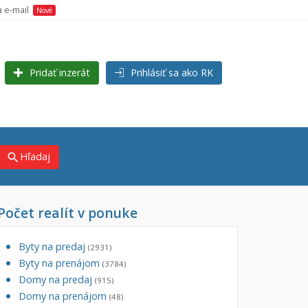
a e-mail
Nové
Pridať inzerát
Prihlásiť sa ako RK
Hľadaj
search
Počet realít v ponuke
×
×
j)
Byty na predaj
(2931)
Byty na prenájom
(3784)
Domy na predaj
(915)
Domy na prenájom
(48)