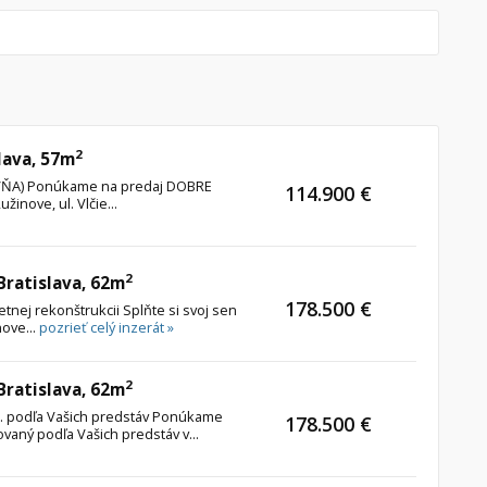
2
lava, 57m
TOVŇA) Ponúkame na predaj DOBRE
114.900 €
inove, ul. Vlčie...
2
 Bratislava, 62m
178.500 €
etnej rekonštrukcii Splňte si svoj sen
nove...
pozrieť celý inzerát »
2
 Bratislava, 62m
štr. podľa Vašich predstáv Ponúkame
178.500 €
ovaný podľa Vašich predstáv v...