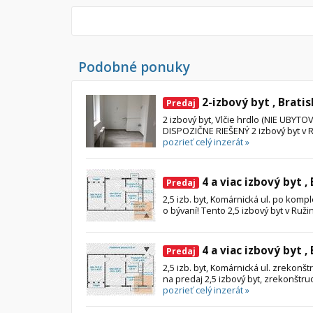
Podobné ponuky
2-izbový byt , Bratis
Predaj
2 izbový byt, Vlčie hrdlo (NIE UBY
DISPOZIČNE RIEŠENÝ 2 izbový byt v Ruž
pozrieť celý inzerát »
4 a viac izbový byt ,
Predaj
2,5 izb. byt, Komárnická ul. po kompl
o bývaní! Tento 2,5 izbový byt v Ruži
4 a viac izbový byt ,
Predaj
2,5 izb. byt, Komárnická ul. zrekon
na predaj 2,5 izbový byt, zrekonštru
pozrieť celý inzerát »