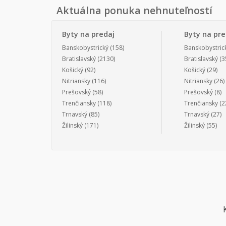
Aktuálna ponuka nehnuteľností
Byty na predaj
Byty na pr
Banskobystrický
(158)
Banskobystric
Bratislavský
(2130)
Bratislavský
(3
Košický
(92)
Košický
(29)
Nitriansky
(116)
Nitriansky
(26)
Prešovský
(58)
Prešovský
(8)
Trenčiansky
(118)
Trenčiansky
(2
Trnavský
(85)
Trnavský
(27)
Žilinský
(171)
Žilinský
(55)