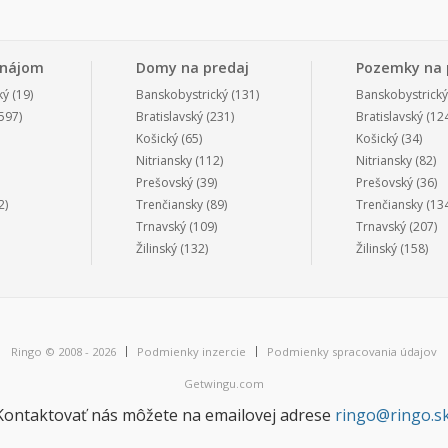
enájom
Domy na predaj
Pozemky na 
ký
(19)
Banskobystrický
(131)
Banskobystrický
597)
Bratislavský
(231)
Bratislavský
(124
Košický
(65)
Košický
(34)
Nitriansky
(112)
Nitriansky
(82)
Prešovský
(39)
Prešovský
(36)
2)
Trenčiansky
(89)
Trenčiansky
(134
Trnavský
(109)
Trnavský
(207)
Žilinský
(132)
Žilinský
(158)
Ringo © 2008 - 2026
Podmienky inzercie
Podmienky spracovania údajov
Getwingu.com
Kontaktovať nás môžete na emailovej adrese
ringo@ringo.s