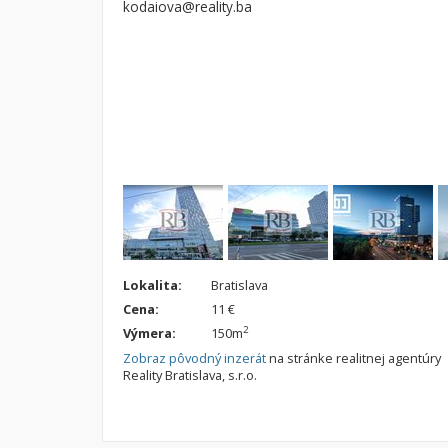
kodaiova@reality.ba
Byt
Dom
Garsónky
Vila
Dvojgarsónky
Chalupa
1-izbové
2-izbové
3-izbové
4 a viac izbové byty
Lokalita:
Bratislava
Cena:
11 €
2
Výmera:
150m
Zobraz pôvodný inzerát
na stránke realitnej agentúry
Reality Bratislava, s.r.o.