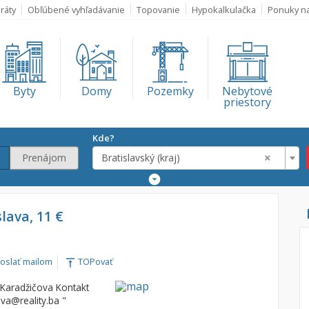
ráty
Obľúbené vyhľadávanie
Topovanie
Hypokalkulačka
Ponuky n
Byty
Domy
Pozemky
Nebytové
priestory
Kde?
×
Prenájom
Bratislavský (kraj)
Rozšírené
vyhľadávanie
Lokalita
slava, 11 €
Bratislavský (kra
€
oslať mailom
TOPovať
vertical_align_top
€
 Karadžičova Kontakt
va@reality.ba "