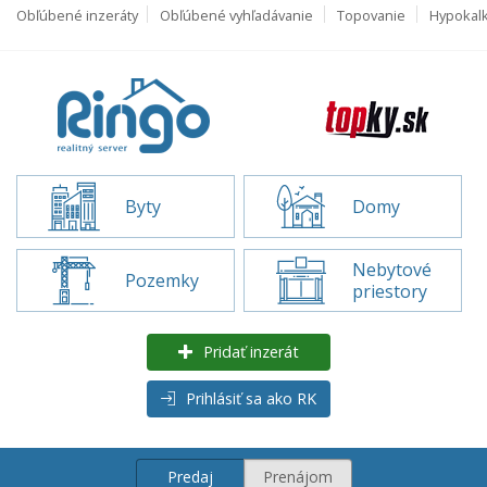
Obľúbené inzeráty
Obľúbené vyhľadávanie
Topovanie
Hypokal
Byty
Domy
Nebytové
Pozemky
priestory
Pridať inzerát
Prihlásiť sa ako RK
Predaj
Prenájom