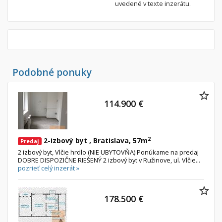
uvedené v texte inzerátu.
Nebytové priestory
Filtre
Administratívne, obchodné
Súkromná inzercia
Skladové, výrobné
Ponuka RK
Rekreačné, reštauračné
Len s fotkou
Garáž, garážové státie
Novostavba
Podobné ponuky
Hľadaj
search
114.900 €
Uložiť vyhľadávanie
|
Zasielať na email
alternate_email
Zatvoriť vyhľadávanie
2
2-izbový byt , Bratislava, 57m
Predaj
2 izbový byt, Vlčie hrdlo (NIE UBYTOVŇA) Ponúkame na predaj
DOBRE DISPOZIČNE RIEŠENÝ 2 izbový byt v Ružinove, ul. Vlčie...
pozrieť celý inzerát »
178.500 €