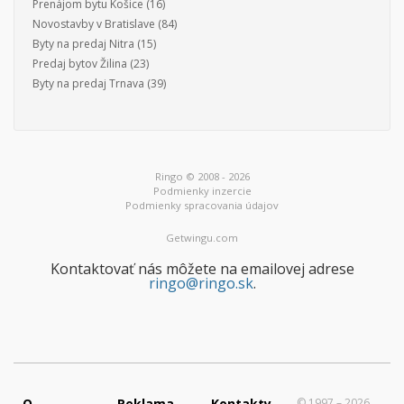
Prenájom bytu Košice
(16)
Novostavby v Bratislave
(84)
Byty na predaj Nitra
(15)
Predaj bytov Žilina
(23)
Byty na predaj Trnava
(39)
Ringo © 2008 - 2026
Podmienky inzercie
Podmienky spracovania údajov
Getwingu.com
Kontaktovať nás môžete na emailovej adrese
ringo@ringo.sk
.
O
Reklama
Kontakty
© 1997 – 2026