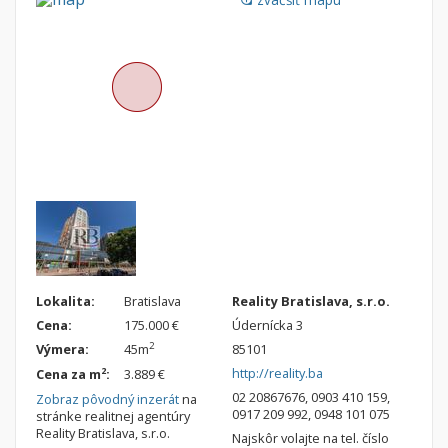
Byt
Dom
Garsónky
Vila
Dvojgarsónky
Chalupa
1-izbové
2-izbové
3-izbové
4 a viac izbové byty
Pozemok
Stavebné pozemky
Bývanie a rekreácia
Lokalita:
Bratislava
Reality Bratislava, s.r.o.
Cena:
175.000 €
Údernícka 3
Priemyselný pozemok
2
Výmera:
45m
85101
Poľnohospodárske pozemky
http://reality.ba
2
Cena za m
:
3.889 €
Záhrada
02 20867676, 0903 410 159,
Zobraz pôvodný inzerát
na
0917 209 992, 0948 101 075
stránke realitnej agentúry
Iný poľnohospodársky pozemok
Reality Bratislava, s.r.o.
Najskôr volajte na tel. číslo