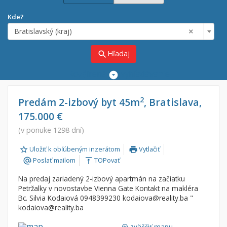
Kde?
×
Bratislavský (kraj)
Hľadaj
search
Rozšírené
vyhľadávanie
Cena
Predaj
2
Predám 2-izbový byt 45m
, Bratislava,
175.000 €
Prenájom
Od:
€
(v ponuke 1298 dní)
Uložiť k obľúbeným inzerátom
Vytlačiť
Do:
€
print
Poslať mailom
TOPovať
alternate_email
vertical_align_top
Na predaj zariadený 2-izbový apartmán na začiatku
Lokalita
Petržalky v novostavbe Vienna Gate Kontakt na makléra
×
Bc. Silvia Kodaiová 0948399230 kodaiova@reality.ba "
×
Bratislavský (kraj)
kodaiova@reality.ba
zväčšiť mapu
loupe