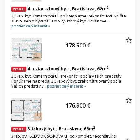
2
4 a viac izbový byt , Bratislava, 62m
Predaj
2,5 izb. byt, Komárnická ul. po kompletnej rekonštrukcii Splňte
si svoj sen o bývaní! Tento 2,5 izbový byt v Ružinove...
pozrieť celý inzerát »
178.500 €
2
4 a viac izbový byt , Bratislava, 62m
Predaj
2,5 izb. byt, Komárnická ul. zrekonštr. podľa Vašich predstáv
Ponúkame na predaj 2,5 izbový byt, zrekonštruovaný podľa
Vašich predstáv v...
pozrieť celý inzerát »
176.900 €
2
3-izbový byt , Bratislava, 66m
Predaj
3 izb. byt, SEDMOKRÁSKOVA ul. po komplet. rekonštrukcii