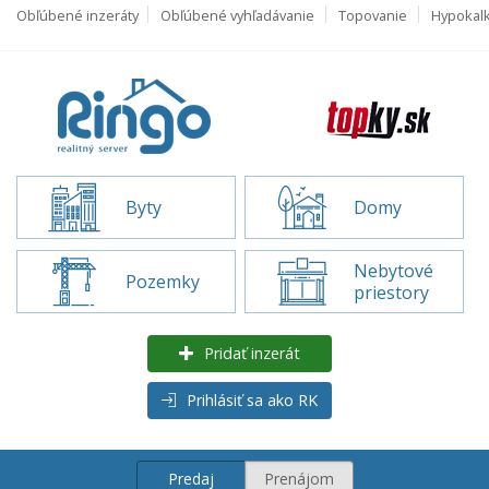
Obľúbené inzeráty
Obľúbené vyhľadávanie
Topovanie
Hypokal
Byty
Domy
Nebytové
Pozemky
priestory
Pridať inzerát
Prihlásiť sa ako RK
Predaj
Prenájom