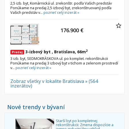
2,5 izb. byt, Komárnická ul. zrekonštr. podľa Vašich predstáv
Ponúkame na predaj 2,5 izbový byt, zrekonštruovaný podľa
Vašich predstáv v...
pozrieť celý inzerát »
176.900 €
2
3-izbový byt , Bratislava, 66m
Predaj
3 izb. byt, SEDMOKRÁSKOVA ul. po komplet. rekonštrukcii
Ponúkame na predaj 3 izbový byt v tichom a zelenom prostredí
v...
pozrieť celý inzerát »
Zobraz všetky v lokalite Bratislava » (564
inzerátov)
Nové trendy v bývaní
Starší byt po kompletnej
rekonštrukcii: Zmena dispozície a
jemne industriálny vzhľad