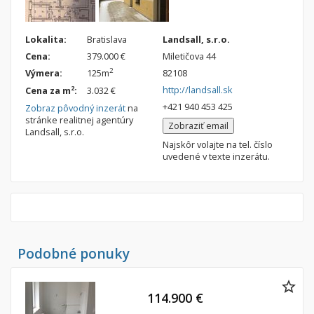
Lokalita:
Bratislava
Landsall, s.r.o.
Cena:
379.000 €
Miletičova 44
2
Výmera:
125m
82108
http://landsall.sk
2
Cena za m
:
3.032 €
+421 940 453 425
Zobraz pôvodný inzerát
na
stránke realitnej agentúry
Zobraziť email
Landsall, s.r.o.
Najskôr volajte na tel. číslo
uvedené v texte inzerátu.
Podobné ponuky
114.900 €