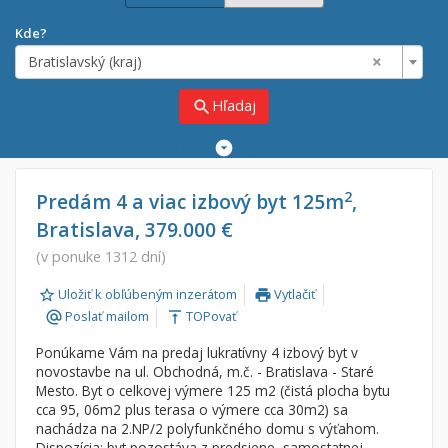
Kde?
×
Bratislavský (kraj)
Hľadaj
search
Rozšírené
vyhľadávanie
Cena
Predaj
2
Predám 4 a viac izbový byt 125m
,
Bratislava, 379.000 €
Prenájom
Od:
€
(v ponuke 1312 dní)
Uložiť k obľúbeným inzerátom
Vytlačiť
Do:
€
print
Poslať mailom
TOPovať
alternate_email
vertical_align_top
Ponúkame Vám na predaj lukratívny 4 izbový byt v
Lokalita
novostavbe na ul. Obchodná, m.č. - Bratislava - Staré
×
Mesto. Byt o celkovej výmere 125 m2 (čistá plocha bytu
×
Bratislavský (kraj)
cca 95, 06m2 plus terasa o výmere cca 30m2) sa
nachádza na 2.NP/2 polyfunkčného domu s výťahom.
Dispozícia: byt pozostáva z predsiene, samostatnej