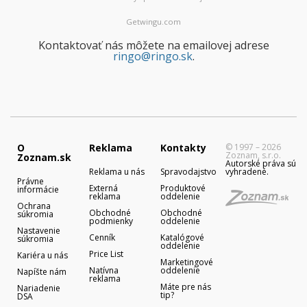
Getwingu.com
Kontaktovať nás môžete na emailovej adrese
ringo@ringo.sk
.
O
Reklama
Kontakty
© 1997 – 2026
Zoznam, s.r.o.
Zoznam.sk
Autorské práva sú
Reklama u nás
Spravodajstvo
vyhradené.
Právne
Externá
Produktové
informácie
reklama
oddelenie
Ochrana
Obchodné
Obchodné
súkromia
podmienky
oddelenie
Nastavenie
Cenník
Katalógové
súkromia
oddelenie
Price List
Kariéra u nás
Marketingové
Natívna
oddelenie
Napíšte nám
reklama
Máte pre nás
Nariadenie
tip?
DSA