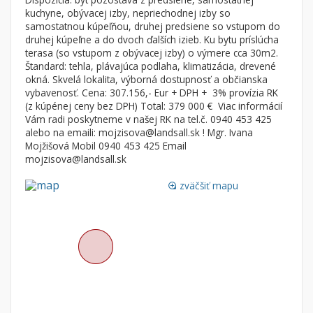
Byt
Dom
kuchyne, obývacej izby, nepriechodnej izby so
samostatnou kúpeľňou, druhej predsiene so vstupom do
Garsónky
Vila
druhej kúpeľne a do dvoch ďalších izieb. Ku bytu príslúcha
Dvojgarsónky
Chalupa
terasa (so vstupom z obývacej izby) o výmere cca 30m2.
Štandard: tehla, plávajúca podlaha, klimatizácia, drevené
1-izbové
okná. Skvelá lokalita, výborná dostupnosť a občianska
vybavenosť. Cena: 307.156,- Eur + DPH + 3% provízia RK
2-izbové
(z kúpénej ceny bez DPH) Total: 379 000 € Viac informácií
3-izbové
Vám radi poskytneme v našej RK na tel.č. 0940 453 425
alebo na emaili: mojzisova@landsall.sk ! Mgr. Ivana
4 a viac izbové byty
Mojžišová Mobil 0940 453 425 Email
mojzisova@landsall.sk
Pozemok
zväčšiť mapu
loupe
Stavebné pozemky
Bývanie a rekreácia
Priemyselný pozemok
Poľnohospodárske pozemky
Záhrada
Iný poľnohospodársky pozemok