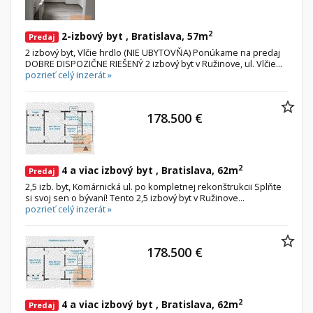
2
2-izbový byt , Bratislava, 57m
Predaj
2 izbový byt, Vlčie hrdlo (NIE UBYTOVŇA) Ponúkame na predaj
DOBRE DISPOZIČNE RIEŠENÝ 2 izbový byt v Ružinove, ul. Vlčie...
pozrieť celý inzerát »
178.500 €
2
4 a viac izbový byt , Bratislava, 62m
Predaj
2,5 izb. byt, Komárnická ul. po kompletnej rekonštrukcii Splňte
si svoj sen o bývaní! Tento 2,5 izbový byt v Ružinove...
pozrieť celý inzerát »
178.500 €
2
4 a viac izbový byt , Bratislava, 62m
Predaj