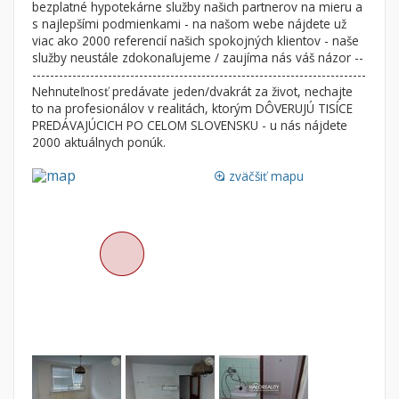
bezplatné hypotekárne služby našich partnerov na mieru a
Nebytové priestory
Filtre
s najlepšími podmienkami - na našom webe nájdete už
viac ako 2000 referencií našich spokojných klientov - naše
Administratívne, obchodné
Súkromná inzercia
služby neustále zdokonaľujeme / zaujíma nás váš názor --
Skladové, výrobné
Ponuka RK
---------------------------------------------------------------------------
Nehnuteľnosť predávate jeden/dvakrát za život, nechajte
Rekreačné, reštauračné
Len s fotkou
to na profesionálov v realitách, ktorým DÔVERUJÚ TISÍCE
Garáž, garážové státie
Novostavba
PREDÁVAJÚCICH PO CELOM SLOVENSKU - u nás nájdete
2000 aktuálnych ponúk.
zväčšiť mapu
Hľadaj
loupe
search
Uložiť vyhľadávanie
|
Zasielať na email
alternate_email
Zatvoriť vyhľadávanie