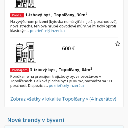
2
1-izbový byt , Topoľčany, 30m
Predaj
Na vyvýšenom prízemí (bytovka nemá výťah - je 2. poschodová),
nová strecha, tehlové hrubé obvodové múry, veľmi tichý oproti
klasickým...
pozrieť celý inzerát »
600 €
2
3-izbový byt , Topoľčany, 84m
Prenájom
Ponúkame na prenájom trojizbový byt v novostavbe v
Topoľčanoch. Celková plocha bytu je 86 m2, nachádza sa 1/1
poschodí. Dispozícia...
pozrieť celý inzerát »
Zobraz všetky v lokalite Topoľčany » (4 inzerátov)
Nové trendy v bývaní