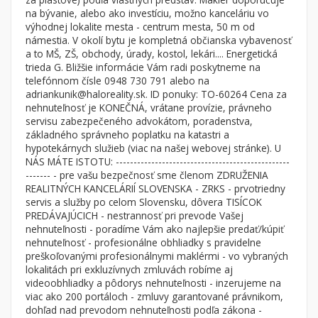
Byt
Dom
na bývanie, alebo ako investíciu, možno kanceláriu vo
výhodnej lokalite mesta - centrum mesta, 50 m od
Garsónky
Vila
námestia. V okolí bytu je kompletná občianska vybavenosť
Dvojgarsónky
Chalupa
a to MŠ, ZŠ, obchody, úrady, kostol, lekári.... Energetická
trieda G. Bližšie informácie Vám radi poskytneme na
1-izbové
telefónnom čísle 0948 730 791 alebo na
adriankunik@haloreality.sk. ID ponuky: TO-60264 Cena za
2-izbové
nehnuteľnosť je KONEČNÁ, vrátane provízie, právneho
3-izbové
servisu zabezpečeného advokátom, poradenstva,
základného správneho poplatku na katastri a
4 a viac izbové byty
hypotekárnych služieb (viac na našej webovej stránke). U
NÁS MÁTE ISTOTU: -------------------------------------------------
------- - pre vašu bezpečnosť sme členom ZDRUŽENIA
Pozemok
REALITNÝCH KANCELÁRIÍ SLOVENSKA - ZRKS - prvotriedny
Stavebné pozemky
servis a služby po celom Slovensku, dôvera TISÍCOK
Bývanie a rekreácia
PREDÁVAJÚCICH - nestrannosť pri prevode Vašej
nehnuteľnosti - poradíme Vám ako najlepšie predať/kúpiť
Priemyselný pozemok
nehnuteľnosť - profesionálne obhliadky s pravidelne
preškoľovanými profesionálnymi maklérmi - vo vybraných
Poľnohospodárske pozemky
lokalitách pri exkluzívnych zmluvách robíme aj
Záhrada
videoobhliadky a pôdorys nehnuteľnosti - inzerujeme na
viac ako 200 portáloch - zmluvy garantované právnikom,
Iný poľnohospodársky pozemok
dohľad nad prevodom nehnuteľnosti podľa zákona -