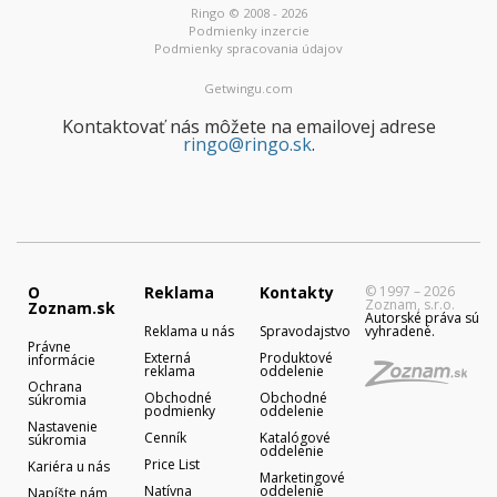
Ringo © 2008 - 2026
Podmienky inzercie
Podmienky spracovania údajov
Getwingu.com
Kontaktovať nás môžete na emailovej adrese
ringo@ringo.sk
.
O
Reklama
Kontakty
© 1997 – 2026
Zoznam, s.r.o.
Zoznam.sk
Autorské práva sú
Reklama u nás
Spravodajstvo
vyhradené.
Právne
Externá
Produktové
informácie
reklama
oddelenie
Ochrana
Obchodné
Obchodné
súkromia
podmienky
oddelenie
Nastavenie
Cenník
Katalógové
súkromia
oddelenie
Price List
Kariéra u nás
Marketingové
Natívna
oddelenie
Napíšte nám