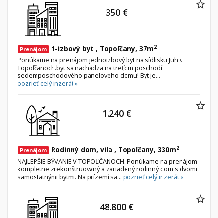
350 €
2
1-izbový byt , Topoľčany, 37m
Prenájom
Ponúkame na prenájom jednoizbový byt na sídlisku Juh v
Topoľčanoch.byt sa nachádza na treťom poschodí
sedemposchodového panelového domu! Byt je...
pozrieť celý inzerát »
1.240 €
2
Rodinný dom, vila , Topoľčany, 330m
Prenájom
NAJLEPŠIE BÝVANIE V TOPOĽČANOCH. Ponúkame na prenájom
kompletne zrekonštruovaný a zariadený rodinný dom s dvomi
samostatnými bytmi. Na prízemí sa...
pozrieť celý inzerát »
48.800 €