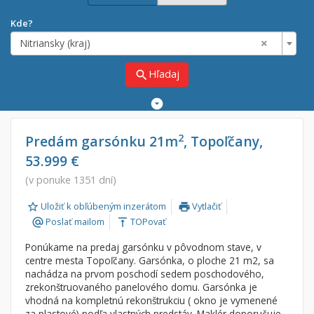
Kde?
×
Nitriansky (kraj)
Hľadaj
search
Rozšírené
vyhľadávanie
Cena
Predaj
2
Predám garsónku 21m
, Topoľčany,
53.999 €
Prenájom
Od:
€
(v ponuke 1351 dní)
Uložiť k obľúbeným inzerátom
Vytlačiť
Do:
€
print
Poslať mailom
TOPovať
alternate_email
vertical_align_top
Ponúkame na predaj garsónku v pôvodnom stave, v
Lokalita
centre mesta Topoľčany. Garsónka, o ploche 21 m2, sa
×
nachádza na prvom poschodí sedem poschodového,
×
Nitriansky (kraj)
zrekonštruovaného panelového domu. Garsónka je
vhodná na kompletnú rekonštrukciu ( okno je vymenené
za plastové) podľa vlastných predstáv. Maklér doporučuje