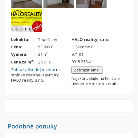
Lokalita:
Topoľčany
HALO reality, s.r.o.
Cena:
53.999 €
G.Švéniho 8
2
Výmera:
21m
971 01
0915 238 411
2
Cena za m
:
2.571 €
Zobraz pôvodný inzerát
na
Zobraziť email
stránke realitnej agentúry
Najskôr volajte na tel. číslo
HALO reality, s.r.o.
uvedené v texte inzerátu.
Podobné ponuky