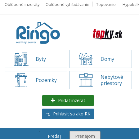
Obľúbené inzeráty
Obľúbené vyhľadávanie
Topovanie
Hypokal
Byty
Domy
Nebytové
Pozemky
priestory
Pridať inzerát
Prihlásiť sa ako RK
Predaj
Prenájom