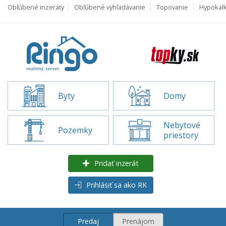
Obľúbené inzeráty
Obľúbené vyhľadávanie
Topovanie
Hypokal
Byty
Domy
Nebytové
Pozemky
priestory
Pridať inzerát
Prihlásiť sa ako RK
Predaj
Prenájom