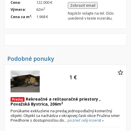
Cena:
122.000 €
Zobraziť email
Nebytové priestory
Filtre
2
Výmera:
62m
Najskôr volajte na tel. číslo
Administratívne, obchodné
Súkromná inzercia
2
Cena za m
:
1.968 €
uvedené v texte inzerátu.
Skladové, výrobné
Ponuka RK
Rekreačné, reštauračné
Len s fotkou
Garáž, garážové státie
Novostavba
Podobné ponuky
Hľadaj
search
Uložiť vyhľadávanie
|
Zasielať na email
alternate_email
Zatvoriť vyhľadávanie
1 €
Rekreačné a reštauračné priestory ,
Predaj
2
Považská Bystrica, 206m
Ponúkame exkluzívne na predaj jednopodlažný komerčný
objekt. Objekt sa nachádza v okrajovej časti obce Pružina smer
Priedhorie s dostupnosťou do...
pozrieť celý inzerát »