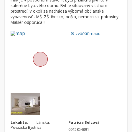
Byt
Dom
suteréne bytového domu. Byt je situovaný v tichom
prostredí. V okolí sa nachádza výborná občianska
Garsónky
Vila
vybavenosť - MŠ, ZŠ, ihrisko, pošta, nemocnica, potraviny..
Dvojgarsónky
Chalupa
Maklér odporúča !!
1-izbové
zväčšiť mapu
loupe
2-izbové
3-izbové
4 a viac izbové byty
Pozemok
Stavebné pozemky
Bývanie a rekreácia
Priemyselný pozemok
Poľnohospodárske pozemky
Záhrada
Lokalita:
Lánska,
Patrícia Selcová
Iný poľnohospodársky pozemok
Považská Bystrica
0915854891