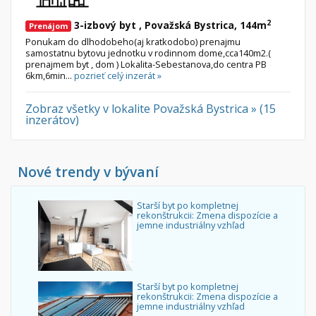
2
3-izbový byt , Považská Bystrica, 144m
Prenájom
Ponukam do dlhodobeho(aj kratkodobo) prenajmu
samostatnu bytovu jednotku v rodinnom dome,cca140m2.(
prenajmem byt , dom ) Lokalita-Sebestanova,do centra PB
6km,6min...
pozrieť celý inzerát »
Zobraz všetky v lokalite Považská Bystrica » (15
inzerátov)
Nové trendy v bývaní
Starší byt po kompletnej
rekonštrukcii: Zmena dispozície a
jemne industriálny vzhľad
Starší byt po kompletnej
rekonštrukcii: Zmena dispozície a
jemne industriálny vzhľad