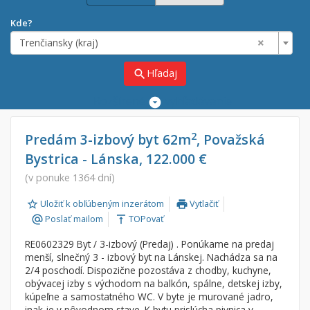
Kde?
×
Trenčiansky (kraj)
Hľadaj
search
Rozšírené
vyhľadávanie
Cena
Predaj
2
Predám 3-izbový byt 62m
, Považská
Bystrica - Lánska, 122.000 €
Prenájom
Od:
€
(v ponuke 1364 dní)
Uložiť k obľúbeným inzerátom
Vytlačiť
Do:
€
print
Poslať mailom
TOPovať
alternate_email
vertical_align_top
RE0602329 Byt / 3-izbový (Predaj) . Ponúkame na predaj
Lokalita
menší, slnečný 3 - izbový byt na Lánskej. Nachádza sa na
×
2/4 poschodí. Dispozične pozostáva z chodby, kuchyne,
×
Trenčiansky (kraj)
obývacej izby s východom na balkón, spálne, detskej izby,
kúpeľne a samostatného WC. V byte je murované jadro,
inak je v pôvodnom stave. K bytu prislúcha pivnica v