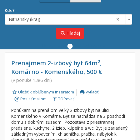
Kde?
×
Nitriansky (kraj)
Hľadaj
search
Rozšírené
vyhľadávanie
Cena
Predaj
2
Prenajmem 2-izbový byt 64m
,
Komárno - Komenského, 500 €
Prenájom
Od:
€
(v ponuke 1386 dní)
Uložiť k obľúbeným inzerátom
Vytlačiť
Do:
€
print
Poslať mailom
TOPovať
alternate_email
vertical_align_top
Ponúkam na prenájom veľký 2-izbový byt na ulici
Lokalita
Komenského v Komárne. Byt sa nachádza na 2 poschodí
×
domu s dobrými susedmi. Pozostáva z priestrannej
×
Nitriansky (kraj)
predsiene, kuchyne, 2 izieb, kúpeľne a wc. Byt je zariadený
základným vybavením, chladnička, pračka, nábytok k
dispozícii. Na medziposchodí sa nachádza ukladací