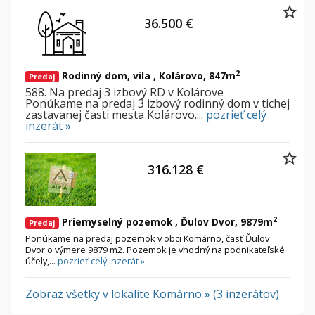
36.500 €
2
Rodinný dom, vila , Kolárovo, 847m
Predaj
588. Na predaj 3 izbový RD v Kolárove
Ponúkame na predaj 3 izbový rodinný dom v tichej
zastavanej časti mesta Kolárovo....
pozrieť celý
inzerát »
316.128 €
2
Priemyselný pozemok , Ďulov Dvor, 9879m
Predaj
Ponúkame na predaj pozemok v obci Komárno, časť Ďulov
Dvor o výmere 9879 m2. Pozemok je vhodný na podnikateľské
účely,...
pozrieť celý inzerát »
Zobraz všetky v lokalite Komárno » (3 inzerátov)