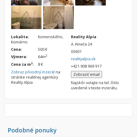
Nebytové priestory
Filtre
Administratívne, obchodné
Súkromná inzercia
Skladové, výrobné
Ponuka RK
Rekreačné, reštauračné
Len s fotkou
Lokalita:
Komenského,
Reality Alpia
Komárno
Garáž, garážové státie
Novostavba
A. Kmeťa 24
Cena:
500 €
03601
2
Výmera:
64m
realityalpia.sk
Hľadaj
search
2
Cena za m
:
8 €
+421 908 969 917
Zobraz pôvodný inzerát
na
Uložiť vyhľadávanie
|
Zasielať na email
alternate_email
Zobraziť email
stránke realitnej agentúry
Zatvoriť vyhľadávanie
Reality Alpia
Najskôr volajte na tel. číslo
uvedené v texte inzerátu.
Podobné ponuky