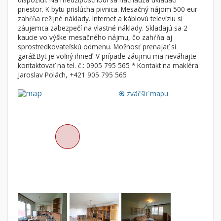
Byt
Dom
priestor. K bytu prislúcha pivnica. Mesačný nájom 500 eur
zahŕňa režijné náklady. Internet a káblovú televíziu si
Garsónky
Vila
záujemca zabezpečí na vlastné náklady. Skladajú sa 2
Dvojgarsónky
Chalupa
kaucie vo výške mesačného nájmu, čo zahŕňa aj
sprostredkovateľskú odmenu. Možnosť prenajať si
1-izbové
garáž.Byt je voľný ihneď. V prípade záujmu ma neváhajte
kontaktovať na tel. č.: 0905 795 565 * Kontakt na makléra:
2-izbové
Jaroslav Polách, +421 905 795 565
3-izbové
zväčšiť mapu
loupe
4 a viac izbové byty
Pozemok
Stavebné pozemky
Bývanie a rekreácia
Priemyselný pozemok
Poľnohospodárske pozemky
Záhrada
Iný poľnohospodársky pozemok