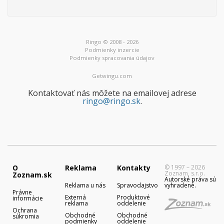
Ringo © 2008 - 2026
Podmienky inzercie
Podmienky spracovania údajov
Getwingu.com
Kontaktovať nás môžete na emailovej adrese
ringo@ringo.sk
.
O
Reklama
Kontakty
© 1997 – 2026
Zoznam, s.r.o.
Zoznam.sk
Autorské práva sú
Reklama u nás
Spravodajstvo
vyhradené.
Právne
Externá
Produktové
informácie
reklama
oddelenie
Ochrana
Obchodné
Obchodné
súkromia
podmienky
oddelenie