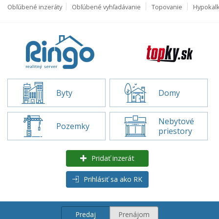
Obľúbené inzeráty
Obľúbené vyhľadávanie
Topovanie
Hypokal
Byty
Domy
Nebytové
Pozemky
priestory
Pridať inzerát
Prihlásiť sa ako RK
Predaj
Prenájom