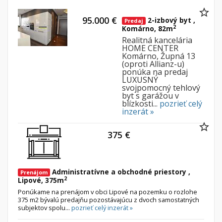
95.000 €
2-izbový byt ,
Predaj
2
Komárno, 82m
Realitná kancelária
HOME CENTER
Komárno, Župná 13
(oproti Allianz-u)
ponúka na predaj
LUXUSNÝ
svojpomocný tehlový
byt s garážou v
blízkosti...
pozrieť celý
inzerát »
375 €
Administratívne a obchodné priestory ,
Prenájom
2
Lipové, 375m
Ponúkame na prenájom v obci Lipové na pozemku o rozlohe
375 m2 bývalú predajňu pozostávajúcu z dvoch samostatných
subjektov spolu...
pozrieť celý inzerát »