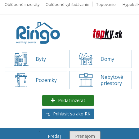
Obľúbené inzeráty
Obľúbené vyhľadávanie
Topovanie
Hypokal
Byty
Domy
Nebytové
Pozemky
priestory
Pridať inzerát
Prihlásiť sa ako RK
Predaj
Prenájom