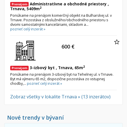
Administratívne a obchodné priestory ,
Prenájom
2
Trnava, 5409m
Ponúkame na prenájom komerčný objekt na Bulharskej ul. v
Trnave. Pozostáva z obslužného/obchodného priestoru s
dvomi samostatnými kanceláriami, skladom a...
pozrieť celý inzerát »
600 €
2
3-izbový byt , Trnava, 65m
Prenájom
Ponúkame na prenájom 3-izbový byt na Tehelnej ul. v Trnave.
Byt má výmeru 65 m2, dispozične pozostáva zo vstupnej
chodby,...
pozrieť celý inzerát »
Zobraz všetky v lokalite Trnava » (13 inzerátov)
Nové trendy v bývaní