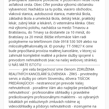
Byt
Dom
asfaltová cesta. Obec Cífer ponúka výbornú občiansku
vybavenosť. Nachádza sa tu pošta, viacero obchodov,
Garsónky
Vila
vlaková stanica, autobusová stanica, materská škola,
Dvojgarsónky
Chalupa
základná škola a umelecká škola, detský lekár, praktický
lekár, zubný lekár a lekáreň, či veterinárna klinika. Obec
1-izbové
má výbornú polohu, nachádza sa medzi Trnavou a
Bratislavou, do Trnavy sa dostanete za 10 minút, do
2-izbové
Bratislavy za 20 minút. Bližšie informácie Vám radi
3-izbové
poskytneme na telefónnom čísle 0918 530 509 alebo na
milossilny@haloreality.sk. ID ponuky: TT-59827 K cene
4 a viac izbové byty
bude pripočítaná provízia realitnej kancelárie, v ktorej sú
zahrnuté kompletné realitné a právne služby spojené s
prevodom nehnuteľnosti (viac na našej webovej stránke).
Pozemok
U NÁS MÁTE ISTOTU: -----------------------------------------------
Stavebné pozemky
--------- - pre vašu bezpečnosť sme členom ZDRUŽENIA
Bývanie a rekreácia
REALITNÝCH KANCELÁRIÍ SLOVENSKA - ZRKS - prvotriedny
servis a služby po celom Slovensku, dôvera TISÍCOK
Priemyselný pozemok
PREDÁVAJÚCICH - nestrannosť pri prevode Vašej
nehnuteľnosti - poradíme Vám ako najlepšie predať/kúpiť
Poľnohospodárske pozemky
nehnuteľnosť - profesionálne obhliadky s pravidelne
Záhrada
preškoľovanými profesionálnymi maklérmi - vo vybraných
lokalitách pri exkluzívnych zmluvách robíme aj
Iný poľnohospodársky pozemok
videoobhliadky a pôdorys nehnuteľnosti - inzerujeme na