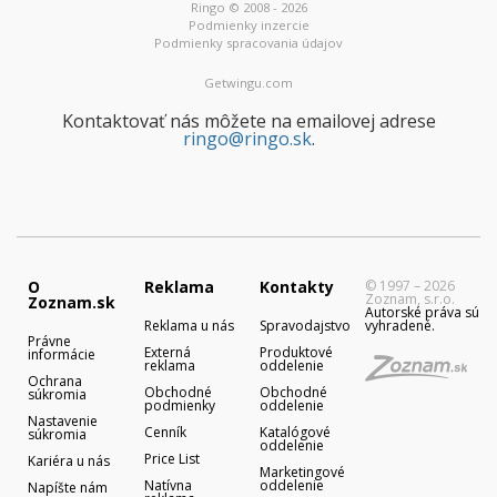
Ringo © 2008 - 2026
Podmienky inzercie
Podmienky spracovania údajov
Getwingu.com
Kontaktovať nás môžete na emailovej adrese
ringo@ringo.sk
.
O
Reklama
Kontakty
© 1997 – 2026
Zoznam, s.r.o.
Zoznam.sk
Autorské práva sú
Reklama u nás
Spravodajstvo
vyhradené.
Právne
Externá
Produktové
informácie
reklama
oddelenie
Ochrana
Obchodné
Obchodné
súkromia
podmienky
oddelenie
Nastavenie
Cenník
Katalógové
súkromia
oddelenie
Price List
Kariéra u nás
Marketingové
Natívna
oddelenie
Napíšte nám