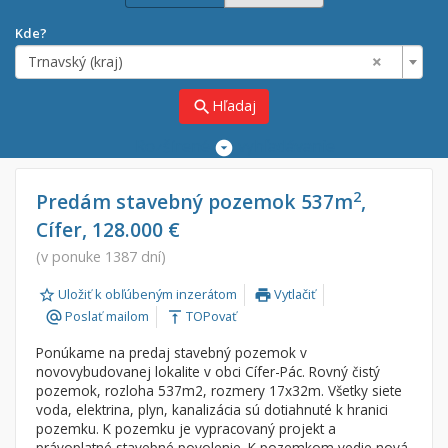
Kde?
×
Trnavský (kraj)
Hľadaj
search
Rozšírené
vyhľadávanie
Cena
Predaj
2
Predám stavebný pozemok 537m
,
Cífer, 128.000 €
Prenájom
Od:
€
(v ponuke 1387 dní)
Uložiť k obľúbeným inzerátom
Vytlačiť
Do:
€
print
Poslať mailom
TOPovať
alternate_email
vertical_align_top
Ponúkame na predaj stavebný pozemok v
Lokalita
novovybudovanej lokalite v obci Cífer-Pác. Rovný čistý
×
pozemok, rozloha 537m2, rozmery 17x32m. Všetky siete
×
Trnavský (kraj)
voda, elektrina, plyn, kanalizácia sú dotiahnuté k hranici
pozemku. K pozemku je vypracovaný projekt a
právoplatné stavebné povolenie. K pozemkom vedie nová