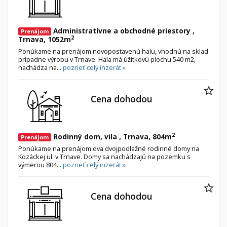
Administratívne a obchodné priestory ,
Prenájom
2
Trnava, 1052m
Ponúkame na prenájom novopostavenú halu, vhodnú na sklad
prípadne výrobu v Trnave. Hala má úžitkovú plochu 540 m2,
nachádza na...
pozrieť celý inzerát »
Cena dohodou
2
Rodinný dom, vila , Trnava, 804m
Prenájom
Ponúkame na prenájom dva dvojpodlažné rodinné domy na
Kozáckej ul. v Trnave. Domy sa nachádzajú na pozemku s
výmerou 804...
pozrieť celý inzerát »
Cena dohodou