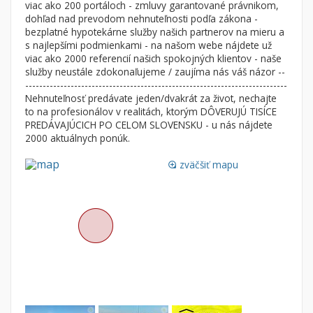
viac ako 200 portáloch - zmluvy garantované právnikom,
Nebytové priestory
Filtre
dohľad nad prevodom nehnuteľnosti podľa zákona -
bezplatné hypotekárne služby našich partnerov na mieru a
Administratívne, obchodné
Súkromná inzercia
s najlepšími podmienkami - na našom webe nájdete už
Skladové, výrobné
Ponuka RK
viac ako 2000 referencií našich spokojných klientov - naše
služby neustále zdokonaľujeme / zaujíma nás váš názor --
Rekreačné, reštauračné
Len s fotkou
---------------------------------------------------------------------------
Garáž, garážové státie
Novostavba
Nehnuteľnosť predávate jeden/dvakrát za život, nechajte
to na profesionálov v realitách, ktorým DÔVERUJÚ TISÍCE
PREDÁVAJÚCICH PO CELOM SLOVENSKU - u nás nájdete
2000 aktuálnych ponúk.
Hľadaj
search
zväčšiť mapu
loupe
Uložiť vyhľadávanie
|
Zasielať na email
alternate_email
Zatvoriť vyhľadávanie