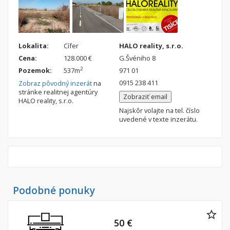
Lokalita:
Cífer
HALO reality, s.r.o.
Cena:
128.000 €
G.Švéniho 8
2
Pozemok:
537m
971 01
0915 238 411
Zobraz pôvodný inzerát
na
stránke realitnej agentúry
Zobraziť email
HALO reality, s.r.o.
Najskôr volajte na tel. číslo
uvedené v texte inzerátu.
Podobné ponuky
50 €