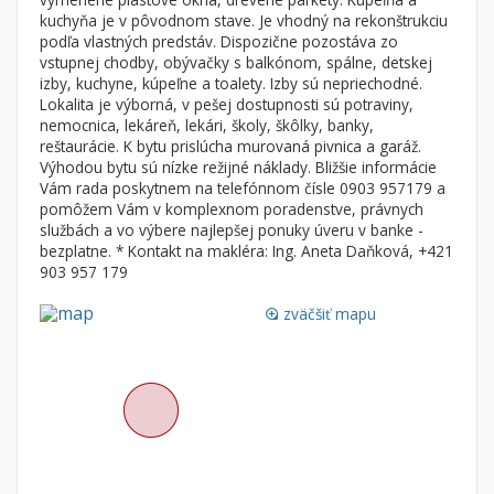
Byt
Dom
kuchyňa je v pôvodnom stave. Je vhodný na rekonštrukciu
podľa vlastných predstáv. Dispozične pozostáva zo
Garsónky
Vila
vstupnej chodby, obývačky s balkónom, spálne, detskej
Dvojgarsónky
Chalupa
izby, kuchyne, kúpeľne a toalety. Izby sú nepriechodné.
Lokalita je výborná, v pešej dostupnosti sú potraviny,
1-izbové
nemocnica, lekáreň, lekári, školy, škôlky, banky,
reštaurácie. K bytu prislúcha murovaná pivnica a garáž.
2-izbové
Výhodou bytu sú nízke režijné náklady. Bližšie informácie
3-izbové
Vám rada poskytnem na telefónnom čísle 0903 957179 a
pomôžem Vám v komplexnom poradenstve, právnych
4 a viac izbové byty
službách a vo výbere najlepšej ponuky úveru v banke -
bezplatne. * Kontakt na makléra: Ing. Aneta Daňková, +421
903 957 179
Pozemok
Stavebné pozemky
zväčšiť mapu
loupe
Bývanie a rekreácia
Priemyselný pozemok
Poľnohospodárske pozemky
Záhrada
Iný poľnohospodársky pozemok