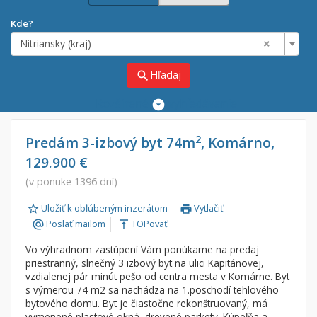
Kde?
×
Nitriansky (kraj)
Hľadaj
search
Rozšírené
vyhľadávanie
Cena
Predaj
2
Predám 3-izbový byt 74m
, Komárno,
129.900 €
Prenájom
Od:
€
(v ponuke 1396 dní)
Uložiť k obľúbeným inzerátom
Vytlačiť
Do:
€
print
Poslať mailom
TOPovať
alternate_email
vertical_align_top
Vo výhradnom zastúpení Vám ponúkame na predaj
Lokalita
priestranný, slnečný 3 izbový byt na ulici Kapitánovej,
×
vzdialenej pár minút pešo od centra mesta v Komárne. Byt
×
Nitriansky (kraj)
s výmerou 74 m2 sa nachádza na 1.poschodí tehlového
bytového domu. Byt je čiastočne rekonštruovaný, má
vymenené plastové okná, drevené parkety. Kúpeľňa a