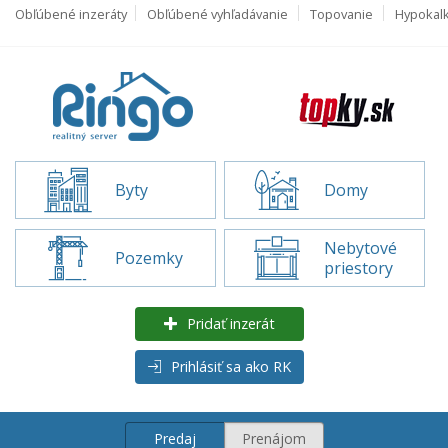
Obľúbené inzeráty
Obľúbené vyhľadávanie
Topovanie
Hypokal
Byty
Domy
Nebytové
Pozemky
priestory
Pridať inzerát
Prihlásiť sa ako RK
Predaj
Prenájom