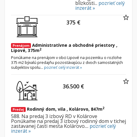
blízkosti...
pozrieť celý
inzerát »
375 €
Administratívne a obchodné priestory ,
Prenájom
2
Lipové, 375m
Ponúkame na prenájom v obci Lipové na pozemku o rozlohe
375 m2 bývalú predajňu pozostávajúcu z dvoch samostatných
subjektov spolu...
pozrieť celý inzerát »
36.500 €
2
Rodinný dom, vila , Kolárovo, 847m
Predaj
588. Na predaj 3 izbový RD v Kolárove
Ponúkame na predaj 3 izbový rodinný dom v tichej
zastavanej časti mesta Kolárovo....
pozrieť celý
inzerát »