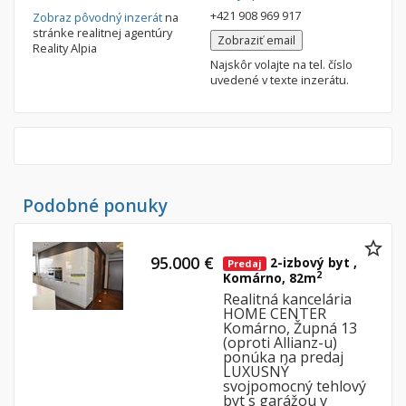
+421 908 969 917
Zobraz pôvodný inzerát
na
stránke realitnej agentúry
Zobraziť email
Reality Alpia
Najskôr volajte na tel. číslo
uvedené v texte inzerátu.
Podobné ponuky
95.000 €
2-izbový byt ,
Predaj
2
Komárno, 82m
Realitná kancelária
HOME CENTER
Komárno, Župná 13
(oproti Allianz-u)
ponúka na predaj
LUXUSNÝ
svojpomocný tehlový
byt s garážou v