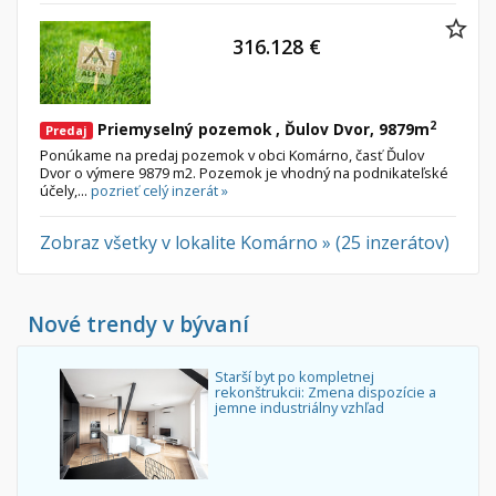
316.128 €
2
Priemyselný pozemok , Ďulov Dvor, 9879m
Predaj
Ponúkame na predaj pozemok v obci Komárno, časť Ďulov
Dvor o výmere 9879 m2. Pozemok je vhodný na podnikateľské
účely,...
pozrieť celý inzerát »
Zobraz všetky v lokalite Komárno » (25 inzerátov)
Nové trendy v bývaní
Starší byt po kompletnej
rekonštrukcii: Zmena dispozície a
jemne industriálny vzhľad