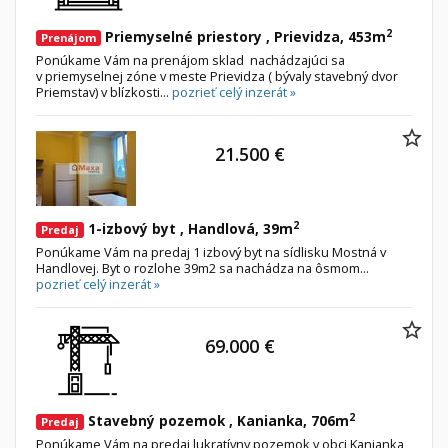
2
Priemyselné priestory , Prievidza, 453m
Prenájom
Ponúkame Vám na prenájom sklad nachádzajúci sa
v priemyselnej zóne v meste Prievidza ( bývaly stavebný dvor
Priemstav) v blízkosti...
pozrieť celý inzerát »
21.500 €
2
1-izbový byt , Handlová, 39m
Predaj
Ponúkame Vám na predaj 1 izbový byt na sídlisku Mostná v
Handlovej. Byt o rozlohe 39m2 sa nachádza na ôsmom...
pozrieť celý inzerát »
69.000 €
2
Stavebný pozemok , Kanianka, 706m
Predaj
Ponúkame Vám na predaj lukratívny pozemok v obci Kanianka