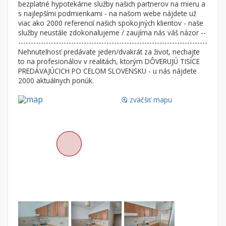
bezplatné hypotekárne služby našich partnerov na mieru a
Nebytové priestory
Filtre
s najlepšími podmienkami - na našom webe nájdete už
viac ako 2000 referencií našich spokojných klientov - naše
Administratívne, obchodné
Súkromná inzercia
služby neustále zdokonaľujeme / zaujíma nás váš názor --
Skladové, výrobné
Ponuka RK
---------------------------------------------------------------------------
Nehnuteľnosť predávate jeden/dvakrát za život, nechajte
Rekreačné, reštauračné
Len s fotkou
to na profesionálov v realitách, ktorým DÔVERUJÚ TISÍCE
Garáž, garážové státie
Novostavba
PREDÁVAJÚCICH PO CELOM SLOVENSKU - u nás nájdete
2000 aktuálnych ponúk.
zväčšiť mapu
Hľadaj
loupe
search
Uložiť vyhľadávanie
|
Zasielať na email
alternate_email
Zatvoriť vyhľadávanie