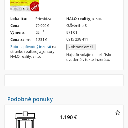
Lokalita:
Prievidza
HALO reality, s.r.o.
Cena:
79.990 €
G.Švéniho 8
2
Výmera:
65m
971 01
0915 238 411
2
Cena za m
:
1.231 €
Zobraz pôvodný inzerát
na
Zobraziť email
stránke realitnej agentúry
Najskôr volajte na tel. číslo
HALO reality, s.r.o.
uvedené v texte inzerátu.
Podobné ponuky
1.190 €