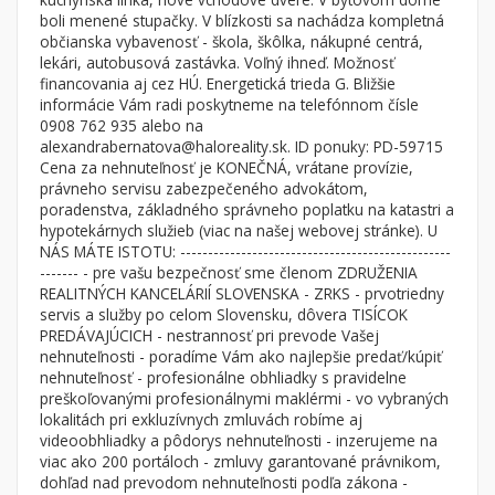
Byt
Dom
boli menené stupačky. V blízkosti sa nachádza kompletná
občianska vybavenosť - škola, škôlka, nákupné centrá,
Garsónky
Vila
lekári, autobusová zastávka. Voľný ihneď. Možnosť
Dvojgarsónky
Chalupa
financovania aj cez HÚ. Energetická trieda G. Bližšie
informácie Vám radi poskytneme na telefónnom čísle
1-izbové
0908 762 935 alebo na
alexandrabernatova@haloreality.sk. ID ponuky: PD-59715
2-izbové
Cena za nehnuteľnosť je KONEČNÁ, vrátane provízie,
3-izbové
právneho servisu zabezpečeného advokátom,
poradenstva, základného správneho poplatku na katastri a
4 a viac izbové byty
hypotekárnych služieb (viac na našej webovej stránke). U
NÁS MÁTE ISTOTU: -------------------------------------------------
------- - pre vašu bezpečnosť sme členom ZDRUŽENIA
Pozemok
REALITNÝCH KANCELÁRIÍ SLOVENSKA - ZRKS - prvotriedny
Stavebné pozemky
servis a služby po celom Slovensku, dôvera TISÍCOK
Bývanie a rekreácia
PREDÁVAJÚCICH - nestrannosť pri prevode Vašej
nehnuteľnosti - poradíme Vám ako najlepšie predať/kúpiť
Priemyselný pozemok
nehnuteľnosť - profesionálne obhliadky s pravidelne
preškoľovanými profesionálnymi maklérmi - vo vybraných
Poľnohospodárske pozemky
lokalitách pri exkluzívnych zmluvách robíme aj
Záhrada
videoobhliadky a pôdorys nehnuteľnosti - inzerujeme na
viac ako 200 portáloch - zmluvy garantované právnikom,
Iný poľnohospodársky pozemok
dohľad nad prevodom nehnuteľnosti podľa zákona -