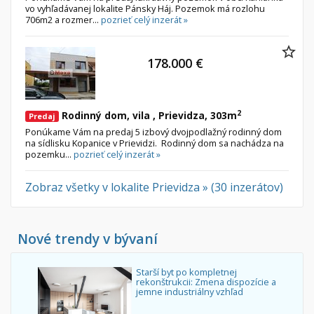
vo vyhľadávanej lokalite Pánsky Háj. Pozemok má rozlohu
706m2 a rozmer...
pozrieť celý inzerát »
178.000 €
2
Rodinný dom, vila , Prievidza, 303m
Predaj
Ponúkame Vám na predaj 5 izbový dvojpodlažný rodinný dom
na sídlisku Kopanice v Prievidzi. Rodinný dom sa nachádza na
pozemku...
pozrieť celý inzerát »
Zobraz všetky v lokalite Prievidza » (30 inzerátov)
Nové trendy v bývaní
Starší byt po kompletnej
rekonštrukcii: Zmena dispozície a
jemne industriálny vzhľad