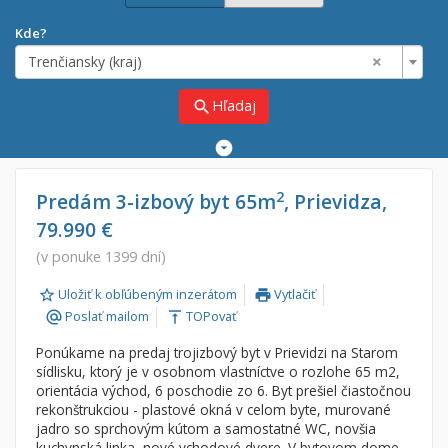
Kde?
×
Trenčiansky (kraj)
Hľadaj
search
Rozšírené
vyhľadávanie
Cena
Predaj
2
Predám 3-izbový byt 65m
, Prievidza,
79.990 €
Prenájom
Od:
€
(v ponuke 1399 dní)
Uložiť k obľúbeným inzerátom
Vytlačiť
Do:
€
print
Poslať mailom
TOPovať
alternate_email
vertical_align_top
Ponúkame na predaj trojizbový byt v Prievidzi na Starom
Lokalita
sídlisku, ktorý je v osobnom vlastníctve o rozlohe 65 m2,
×
orientácia východ, 6 poschodie zo 6. Byt prešiel čiastočnou
×
Trenčiansky (kraj)
rekonštrukciou - plastové okná v celom byte, murované
jadro so sprchovým kútom a samostatné WC, novšia
kuchynská linka, nové vchodové dvere. V bytovom dome