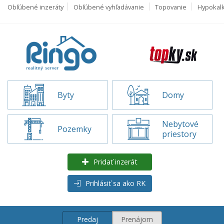
Obľúbené inzeráty
Obľúbené vyhľadávanie
Topovanie
Hypokal
Byty
Domy
Nebytové
Pozemky
priestory
Pridať inzerát
Prihlásiť sa ako RK
Predaj
Prenájom