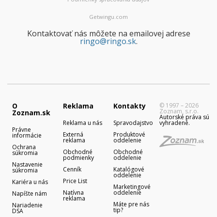
Getwingu.com
Kontaktovať nás môžete na emailovej adrese
ringo@ringo.sk
.
O
Reklama
Kontakty
© 1997 – 2026
Zoznam, s.r.o.
Zoznam.sk
Autorské práva sú
Reklama u nás
Spravodajstvo
vyhradené.
Právne
Externá
Produktové
informácie
reklama
oddelenie
Ochrana
Obchodné
Obchodné
súkromia
podmienky
oddelenie
Nastavenie
Cenník
Katalógové
súkromia
oddelenie
Price List
Kariéra u nás
Marketingové
Natívna
oddelenie
Napíšte nám
reklama
Máte pre nás
Nariadenie
tip?
DSA