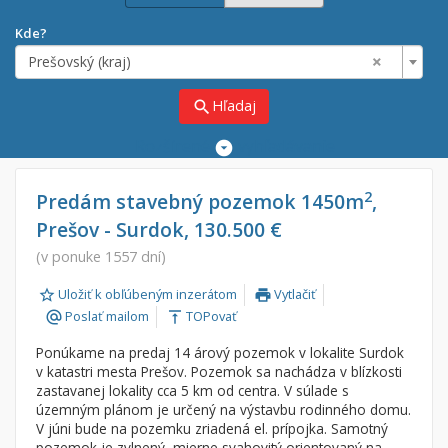
Kde?
×
Prešovský (kraj)
Hľadaj
search
Rozšírené
vyhľadávanie
Cena
Predaj
2
Predám stavebný pozemok 1450m
,
Prešov - Surdok, 130.500 €
Prenájom
Od:
€
(v ponuke 1557 dní)
Uložiť k obľúbeným inzerátom
Vytlačiť
Do:
€
print
Poslať mailom
TOPovať
alternate_email
vertical_align_top
Ponúkame na predaj 14 árový pozemok v lokalite Surdok
Lokalita
v katastri mesta Prešov. Pozemok sa nachádza v blízkosti
×
zastavanej lokality cca 5 km od centra. V súlade s
×
Prešovský (kraj)
územným plánom je určený na výstavbu rodinného domu.
V júni bude na pozemku zriadená el. prípojka. Samotný
pozemok je zvlnený, mierne svahovitý orientovaný na