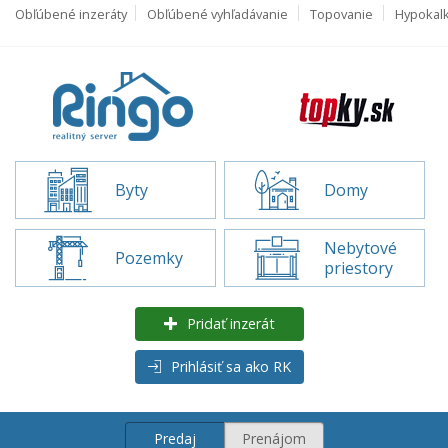
Obľúbené inzeráty
Obľúbené vyhľadávanie
Topovanie
Hypokal
Byty
Domy
Nebytové
Pozemky
priestory
Pridať inzerát
Prihlásiť sa ako RK
Predaj
Prenájom