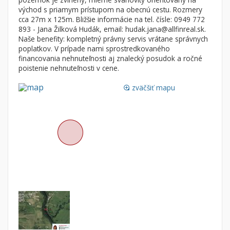
Byt
Dom
východ s priamym prístupom na obecnú cestu. Rozmery
cca 27m x 125m. Bližšie informácie na tel. čísle: 0949 772
Garsónky
Vila
893 - Jana Žilková Hudák, email: hudak.jana@allfinreal.sk.
Dvojgarsónky
Chalupa
Naše benefity: kompletný právny servis vrátane správnych
poplatkov. V prípade nami sprostredkovaného
1-izbové
financovania nehnuteľnosti aj znalecký posudok a ročné
poistenie nehnuteľnosti v cene.
2-izbové
3-izbové
zväčšiť mapu
loupe
4 a viac izbové byty
Pozemok
Stavebné pozemky
Bývanie a rekreácia
Priemyselný pozemok
Poľnohospodárske pozemky
Záhrada
Iný poľnohospodársky pozemok