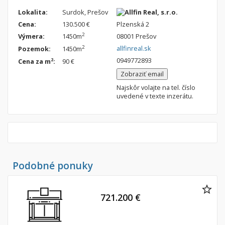
Nebytové priestory
Filtre
Lokalita:
Surdok, Prešov
Allfin Real, s.r.o.
Administratívne, obchodné
Súkromná inzercia
Cena:
130.500 €
Plzenská 2
2
Výmera:
1450m
08001 Prešov
Skladové, výrobné
Ponuka RK
allfinreal.sk
2
Pozemok:
1450m
Rekreačné, reštauračné
Len s fotkou
0949772893
2
Cena za m
:
90 €
Garáž, garážové státie
Novostavba
Zobraziť email
Najskôr volajte na tel. číslo
uvedené v texte inzerátu.
Hľadaj
search
Uložiť vyhľadávanie
|
Zasielať na email
alternate_email
Zatvoriť vyhľadávanie
Podobné ponuky
721.200 €