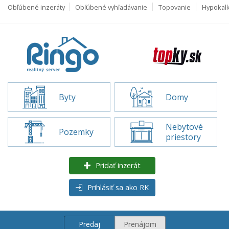
Obľúbené inzeráty
Obľúbené vyhľadávanie
Topovanie
Hypokal
Byty
Domy
Nebytové
Pozemky
priestory
Pridať inzerát
Prihlásiť sa ako RK
Predaj
Prenájom