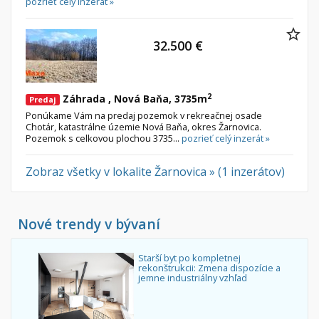
pozrieť celý inzerát »
32.500 €
2
Záhrada , Nová Baňa, 3735m
Predaj
Ponúkame Vám na predaj pozemok v rekreačnej osade
Chotár, katastrálne územie Nová Baňa, okres Žarnovica.
Pozemok s celkovou plochou 3735...
pozrieť celý inzerát »
Zobraz všetky v lokalite Žarnovica » (1 inzerátov)
Nové trendy v bývaní
Starší byt po kompletnej
rekonštrukcii: Zmena dispozície a
jemne industriálny vzhľad