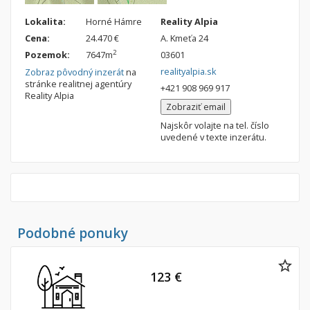
Nebytové priestory
Filtre
Lokalita:
Horné Hámre
Reality Alpia
Administratívne, obchodné
Súkromná inzercia
Cena:
24.470 €
A. Kmeťa 24
Skladové, výrobné
Ponuka RK
2
Pozemok:
7647m
03601
realityalpia.sk
Zobraz pôvodný inzerát
na
Rekreačné, reštauračné
Len s fotkou
stránke realitnej agentúry
+421 908 969 917
Reality Alpia
Garáž, garážové státie
Novostavba
Zobraziť email
Najskôr volajte na tel. číslo
uvedené v texte inzerátu.
Hľadaj
search
Uložiť vyhľadávanie
|
Zasielať na email
alternate_email
Zatvoriť vyhľadávanie
Podobné ponuky
123 €