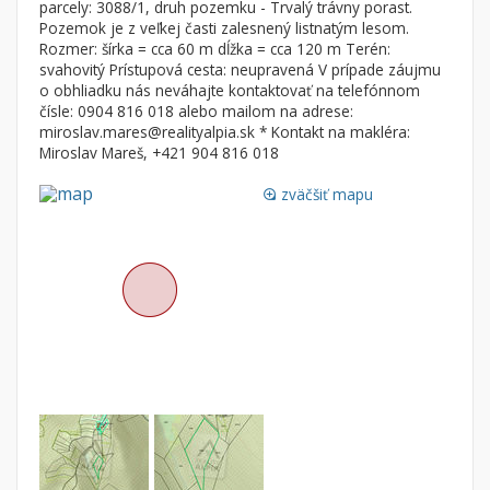
parcely: 3088/1, druh pozemku - Trvalý trávny porast.
Byt
Dom
Pozemok je z veľkej časti zalesnený listnatým lesom.
Garsónky
Vila
Rozmer: šírka = cca 60 m dĺžka = cca 120 m Terén:
svahovitý Prístupová cesta: neupravená V prípade záujmu
Dvojgarsónky
Chalupa
o obhliadku nás neváhajte kontaktovať na telefónnom
čísle: 0904 816 018 alebo mailom na adrese:
1-izbové
miroslav.mares@realityalpia.sk * Kontakt na makléra:
2-izbové
Miroslav Mareš, +421 904 816 018
3-izbové
zväčšiť mapu
loupe
4 a viac izbové byty
Pozemok
Stavebné pozemky
Bývanie a rekreácia
Priemyselný pozemok
Poľnohospodárske pozemky
Záhrada
Iný poľnohospodársky pozemok