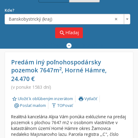
Kde?
×
Banskobystrický (kraj)
Hľadaj
search
Rozšírené
vyhľadávanie
Cena
Predaj
Predám iný poľnohospodársky
2
pozemok 7647m
, Horné Hámre,
Prenájom
Od:
€
24.470 €
(v ponuke 1583 dní)
Do:
€
Uložiť k obľúbeným inzerátom
Vytlačiť
print
Poslať mailom
TOPovať
alternate_email
vertical_align_top
Lokalita
Realitná kancelária Alpia Vám ponúka exkluzívne na predaj
×
×
Banskobystrický (kraj)
pozemok s plochou 7647 m2 v osobnom vlastníctve v
katastrálnom území Horné Hámre okres Žarnovica
neďaleko Majsniarovho lazu. Parcela registra ,,C", číslo