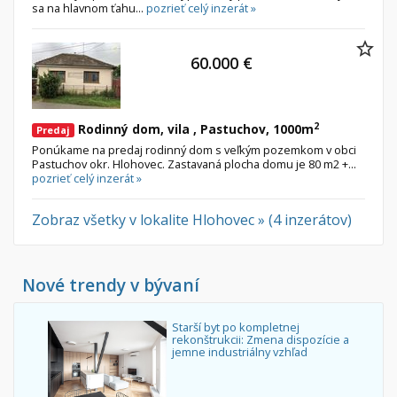
sa na hlavnom ťahu...
pozrieť celý inzerát »
60.000 €
2
Rodinný dom, vila , Pastuchov, 1000m
Predaj
Ponúkame na predaj rodinný dom s veľkým pozemkom v obci
Pastuchov okr. Hlohovec. Zastavaná plocha domu je 80 m2 +...
pozrieť celý inzerát »
Zobraz všetky v lokalite Hlohovec » (4 inzerátov)
Nové trendy v bývaní
Starší byt po kompletnej
rekonštrukcii: Zmena dispozície a
jemne industriálny vzhľad