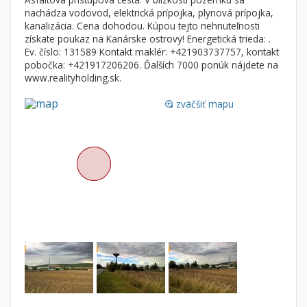
Byt
Dom
nachádza vodovod, elektrická prípojka, plynová prípojka,
kanalizácia. Cena dohodou. Kúpou tejto nehnuteľnosti
Garsónky
Vila
získate poukaz na Kanárske ostrovy! Energetická trieda: .
Dvojgarsónky
Chalupa
Ev. číslo: 131589 Kontakt maklér: +421903737757, kontakt
pobočka: +421917206206. Ďalších 7000 ponúk nájdete na
1-izbové
www.realityholding.sk.
2-izbové
zväčšiť mapu
loupe
3-izbové
4 a viac izbové byty
Pozemok
Stavebné pozemky
Bývanie a rekreácia
Priemyselný pozemok
Poľnohospodárske pozemky
Záhrada
Iný poľnohospodársky pozemok