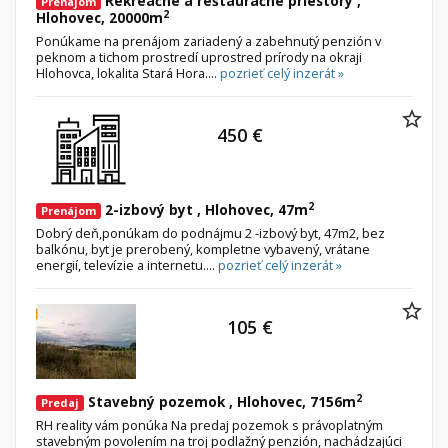
Rekreačné a reštauračné priestory ,
Prenájom
2
Hlohovec, 20000m
Ponúkame na prenájom zariadený a zabehnutý penzión v
peknom a tichom prostredí uprostred prírody na okraji
Hlohovca, lokalita Stará Hora....
pozrieť celý inzerát »
450 €
2
2-izbový byt , Hlohovec, 47m
Prenájom
Dobrý deň,ponúkam do podnájmu 2 -izbový byt, 47m2, bez
balkónu, byt je prerobený, kompletne vybavený, vrátane
energií, televízie a internetu....
pozrieť celý inzerát »
105 €
2
Stavebný pozemok , Hlohovec, 7156m
Predaj
RH reality vám ponúka Na predaj pozemok s právoplatným
stavebným povolením na troj podlažný penzión, nachádzajúci