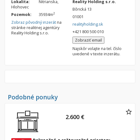
Lokalita:
Nitrianska,
Reality Holding s.r.o.
Nebytové priestory
Filtre
Hlohovec
Bôrická 13
2
Pozemok:
35934m
Administratívne, obchodné
Súkromná inzercia
01001
Zobraz pôvodný inzerát
na
Skladové, výrobné
realityholding.sk
Ponuka RK
stránke realitnej agentúry
+421 800 500 010
Reality Holding s.r.o.
Rekreačné, reštauračné
Len s fotkou
Zobraziť email
Garáž, garážové státie
Novostavba
Najskôr volajte na tel. číslo
uvedené v texte inzerátu.
Hľadaj
search
Uložiť vyhľadávanie
|
Zasielať na email
alternate_email
Zatvoriť vyhľadávanie
Podobné ponuky
2.600 €