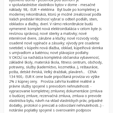
Byt
Dom
v spoluvlastníctve vlastníkov bytov v dome - mesačné
náklady: 98,- EUR + elektrina Byt bude po kompletnej a
Garsónky
Vila
modernej rekonštrukcii, ktorú je možné zrealizovať podľa
Dvojgarsónky
Chalupa
Vašich predstáv! Možnosť vybrať si odtieň podláh, stien,
obkladov a dlažby, dverí. V rámci rekonštrukcie budú
1-izbové
vymenené: komplet nová elektroinštalácia v celom byte (s
revíznou správou); nové stierky a maľovky; nové
2-izbové
interiérové dvere, zárubne a kľučky; nové rozvody vody;
3-izbové
osadené nové vypínače a zásuvky; vývody pre osadenie
svietidiel; v kúpeľni nová dlažba, obklad, kúpeľňová skrinka
4 a viac izbové byty
s umývadlom a batériou; nové plávajúce podlahy.
V OKOLÍ sa nachádza kompletná občianska vybavenosť,
základné školy, materská škola, fitness centrum, obchody,
Pozemok
potraviny, služby (kaderníctvo, kozmetika...), reštaurácie,
Stavebné pozemky
pošta, detské ihriská, Veľký draždiak, plaváreň... CENA:
Bývanie a rekreácia
134 900,- EUR K cene bude pripočítaná provízia vo výške
2% z kúpnej ceny. Provízia zahŕňa kvalitné realitné a
Priemyselný pozemok
právne služby spojené s prevodom nehnuteľnosti: -
vypracovanie kompletnej zmluvnej dokumentácie (zmluva
Poľnohospodárske pozemky
o budúcej zmluve, rezervačná zmluva, zmluva o prevode
Záhrada
vlastníctva bytu, návrh na vklad vlastníckych práv, prípadné
dodatky, protokol o prevzatí a odovzdaní nehnuteľnosti...) -
Iný poľnohospodársky pozemok
notárske poplatky spojené s overovaním podpisov