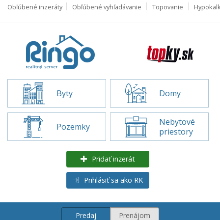
Obľúbené inzeráty
Obľúbené vyhľadávanie
Topovanie
Hypokal
Byty
Domy
Nebytové
Pozemky
priestory
Pridať inzerát
Prihlásiť sa ako RK
Predaj
Prenájom