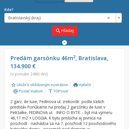
Kde?
×
Bratislavský (kraj)
Hľadaj
search
Rozšírené
vyhľadávanie
Cena
Predaj
2
Predám garsónku 46m
, Bratislava,
134.900 €
Prenájom
Od:
€
(v ponuke 2486 dní)
Uložiť k obľúbeným inzerátom
Vytlačiť
Do:
€
print
Poslať mailom
TOPovať
alternate_email
vertical_align_top
2 garz. de luxe, Fedinova ul. zrekonštr. podľa Vašich
Lokalita
predstáv Ponúkame na predaj 2 garzónku de luxe v
×
Petržalke, FEDINOVA ul. INFO O BYTE: - byt má výmeru
×
Bratislavský (kraj)
46,17 m2 + LOGGIA. K bytu prislúcha aj pivnica na
poschodí - nachádza sa na 7. poschodí 12 poschodového
bytového domu - pozemok pod domom je