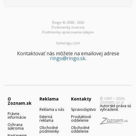
Ringo © 2008 - 2026
Podmienky inzercie
Podmienky spracovania údajov
Getwingu.com
Kontaktovať nás môžete na emailovej adrese
ringo@ringo.sk
.
O
Reklama
Kontakty
© 1997 – 2026
Zoznam, s.r.o.
Zoznam.sk
Autorské práva sú
Reklama u nás
Spravodajstvo
vyhradené.
Právne
Externá
Produktové
informácie
reklama
oddelenie
Ochrana
Obchodné
Obchodné
súkromia
podmienky
oddelenie
Nastavenie