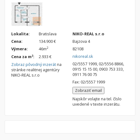
Lokalita:
Bratislava
NIKO-REAL s.r.o
Cena:
134.900 €
Bajzova 4
2
Výmera:
46m
82108
nikoreal.sk
2
Cena za m
:
2.933 €
02/5557 1999, 02/5556 8866,
Zobraz pôvodný inzerát
na
0915 15 15 00, 0903 753 333,
stránke realitnej agentúry
0911 76 00 75
NIKO-REAL s.r.o
Fax: 02/5557 1999
Zobraziť email
Najskôr volajte na tel. číslo
uvedené v texte inzerátu.