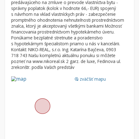
predávajúceho na zmluve o prevode vlastníctva bytu -
Nebytové priestory
Filtre
správny poplatok (kolok v hodnote 66,- EUR) spojený
s návrhom na vklad vlastníckych práv - zabezpečenie
Administratívne, obchodné
Súkromná inzercia
promptného ohodnotenia nehnuteľnosti prostredníctvom
Skladové, výrobné
Ponuka RK
znalca, ktorý je akceptovaný všetkými bankami Možnosť
financovania prostredníctvom hypotekárneho úveru.
Rekreačné, reštauračné
Len s fotkou
Ponúkame bezplatné stretnutie a poradenstvo
Garáž, garážové státie
Novostavba
s hypotekárnym špecialistom priamo u nás v kancelárii.
Kontakt: NIKO-REAL, s.r.o. Ing. Katarína Bajčeva, 0903
718 743 Našu kompletnú aktuálnu ponuku si môžete
pozrieť na www.nikoreal.sk 2 garz. de luxe, Fedinova ul.
Hľadaj
search
zrekonštr. podľa Vašich predstáv
Uložiť vyhľadávanie
|
Zasielať na email
alternate_email
zväčšiť mapu
loupe
Zatvoriť vyhľadávanie