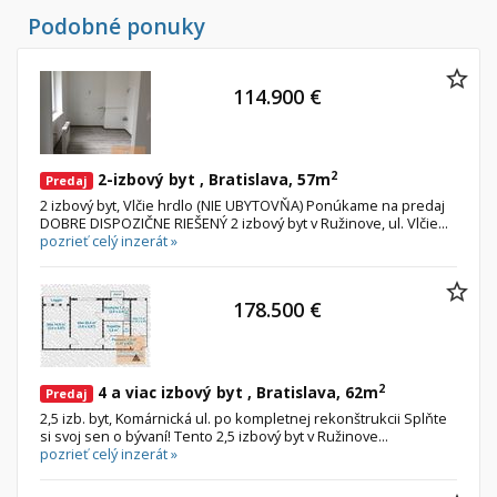
Podobné ponuky
114.900 €
2
2-izbový byt , Bratislava, 57m
Predaj
2 izbový byt, Vlčie hrdlo (NIE UBYTOVŇA) Ponúkame na predaj
DOBRE DISPOZIČNE RIEŠENÝ 2 izbový byt v Ružinove, ul. Vlčie...
pozrieť celý inzerát »
178.500 €
2
4 a viac izbový byt , Bratislava, 62m
Predaj
2,5 izb. byt, Komárnická ul. po kompletnej rekonštrukcii Splňte
si svoj sen o bývaní! Tento 2,5 izbový byt v Ružinove...
pozrieť celý inzerát »