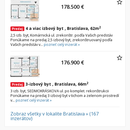
178.500 €
2
4 a viac izbový byt , Bratislava, 62m
Predaj
2,5 izb. byt, Komárnická ul. zrekonštr. podľa Vašich predstáv
Ponúkame na predaj 2,5 izbový byt, zrekonštruovaný podľa
Vašich predstáv v...
pozrieť celý inzerát »
176.900 €
2
3-izbový byt , Bratislava, 66m
Predaj
3 izb. byt, SEDMOKRÁSKOVA ul. po komplet. rekonštrukcii
Ponúkame na predaj 3 izbový byt v tichom a zelenom prostredí
v...
pozrieť celý inzerát »
Zobraz všetky v lokalite Bratislava » (167
inzerátov)