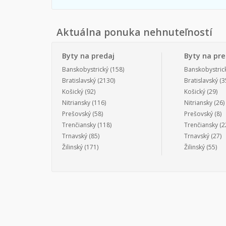
Aktuálna ponuka nehnuteľností
Byty na predaj
Byty na pr
Banskobystrický
(158)
Banskobystric
Bratislavský
(2130)
Bratislavský
(3
Košický
(92)
Košický
(29)
Nitriansky
(116)
Nitriansky
(26)
Prešovský
(58)
Prešovský
(8)
Trenčiansky
(118)
Trenčiansky
(2
Trnavský
(85)
Trnavský
(27)
Žilinský
(171)
Žilinský
(55)