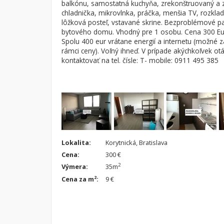
balkónu, samostatná kuchyňa, zrekonštruovaný a z
chladnička, mikrovlnka, práčka, menšia TV, rozkla
Byt
Dom
lôžková posteľ, vstavané skrine. Bezproblémové pa
Garsónky
Vila
bytového domu. Vhodný pre 1 osobu. Cena 300 Eur
Spolu 400 eur vrátane energií a internetu (možné z
Dvojgarsónky
Chalupa
rámci ceny). Voľný ihneď. V prípade akýchkoľvek o
1-izbové
kontaktovať na tel. čísle: T- mobile: 0911 495 385
2-izbové
3-izbové
4 a viac izbové byty
Lokalita:
Korytnická, Bratislava
Cena:
300 €
2
Výmera:
35m
2
Cena za m
:
9 €