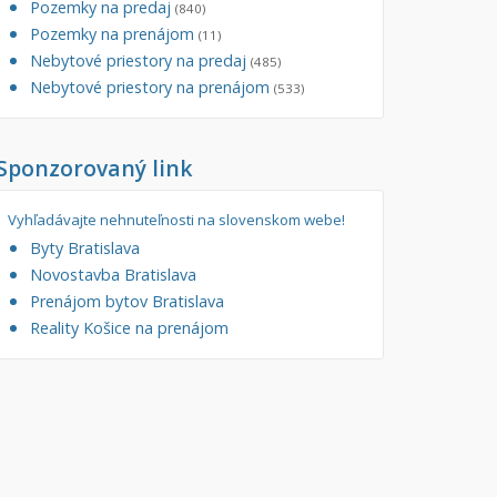
Pozemky na predaj
(840)
tory
Pozemky na prenájom
Filtre
(11)
Nebytové priestory na predaj
Administratívne, obchodné
Súkromná inzercia
(485)
Nebytové priestory na prenájom
(533)
né
Ponuka RK
auračné
Len s fotkou
Sponzorovaný link
ráž, garážové státie
Novostavba
Vyhľadávajte nehnuteľnosti na slovenskom webe!
Byty Bratislava
Novostavba Bratislava
Prenájom bytov Bratislava
Reality Košice na prenájom