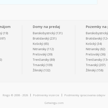
enájom
Domy na predaj
Pozemky na 
ký
(19)
Banskobystrický
(131)
Banskobystrický
597)
Bratislavský
(231)
Bratislavský
(124
Košický
(65)
Košický
(34)
Nitriansky
(112)
Nitriansky
(82)
Prešovský
(39)
Prešovský
(36)
2)
Trenčiansky
(89)
Trenčiansky
(134
Trnavský
(109)
Trnavský
(207)
Žilinský
(132)
Žilinský
(158)
Ringo © 2008 - 2026
Podmienky inzercie
Podmienky spracovania údajov
Getwingu.com