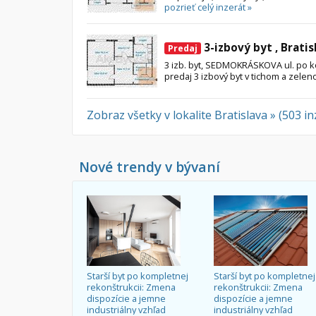
pozrieť celý inzerát »
3-izbový byt , Bratis
Predaj
3 izb. byt, SEDMOKRÁSKOVA ul. po 
predaj 3 izbový byt v tichom a zelen
Zobraz všetky v lokalite Bratislava » (503 i
Nové trendy v bývaní
Starší byt po kompletnej
Starší byt po kompletnej
rekonštrukcii: Zmena
rekonštrukcii: Zmena
dispozície a jemne
dispozície a jemne
industriálny vzhľad
industriálny vzhľad