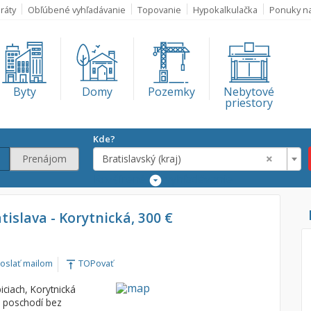
ráty
Obľúbené vyhľadávanie
Topovanie
Hypokalkulačka
Ponuky n
Byty
Domy
Pozemky
Nebytové
priestory
Kde?
×
Prenájom
Bratislavský (kraj)
Rozšírené
vyhľadávanie
Lokalita
atislava - Korytnická, 300 €
Bratislavský (kra
€
oslať mailom
TOPovať
vertical_align_top
€
ciach, Korytnická
2 poschodí bez