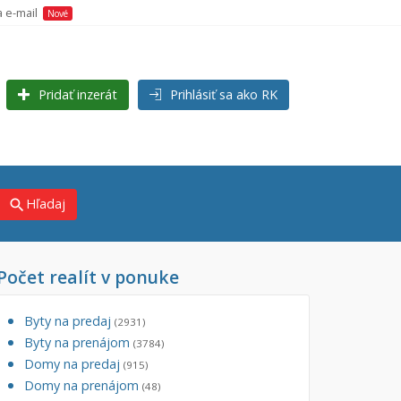
a e-mail
Nové
Pridať inzerát
Prihlásiť sa ako RK
Hľadaj
search
Počet realít v ponuke
×
×
j)
Byty na predaj
(2931)
Byty na prenájom
(3784)
Domy na predaj
(915)
Domy na prenájom
(48)