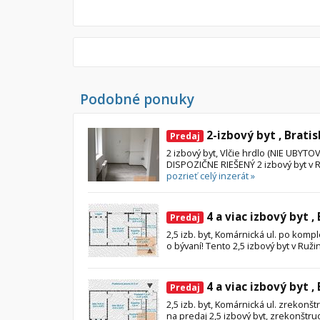
Podobné ponuky
2-izbový byt , Bratis
Predaj
2 izbový byt, Vlčie hrdlo (NIE UBY
DISPOZIČNE RIEŠENÝ 2 izbový byt v Ruž
pozrieť celý inzerát »
4 a viac izbový byt ,
Predaj
2,5 izb. byt, Komárnická ul. po kompl
o bývaní! Tento 2,5 izbový byt v Ruži
4 a viac izbový byt ,
Predaj
2,5 izb. byt, Komárnická ul. zrekon
na predaj 2,5 izbový byt, zrekonštru