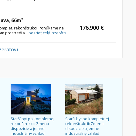
2
lava, 66m
176.900 €
komplet. rekonštrukcii Ponúkame na
om prostredí v...
pozrieť celý inzerát »
nzerátov)
Starší byt po kompletnej
Starší byt po kompletnej
rekonštrukcii: Zmena
rekonštrukcii: Zmena
dispozície a jemne
dispozície a jemne
industriálny vzhľad
industriálny vzhľad