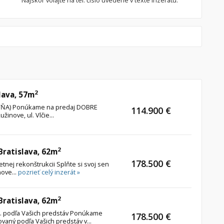
Najskôr volajte na tel. číslo uvedené v texte inzerátu.
2
lava, 57m
TOVŇA) Ponúkame na predaj DOBRE
114.900 €
inove, ul. Vlčie...
2
 Bratislava, 62m
178.500 €
etnej rekonštrukcii Splňte si svoj sen
nove...
pozrieť celý inzerát »
2
 Bratislava, 62m
štr. podľa Vašich predstáv Ponúkame
178.500 €
ovaný podľa Vašich predstáv v...