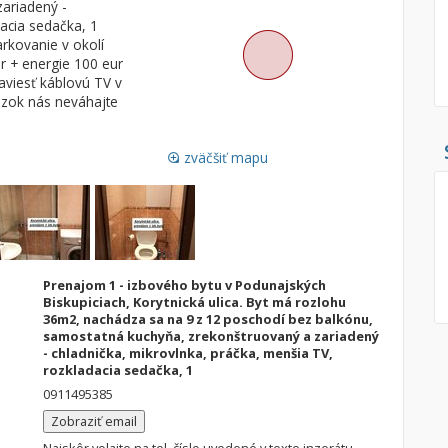
ariadený -
dacia sedačka, 1
Pozemok
Nebytové pries
rkovanie v okolí
Stavebné pozemky
 + energie 100 eur
aviesť káblovú TV v
Bývanie a rekreácia
Skladové, výrob
tázok nás neváhajte
Priemyselný pozemok
Rekreačné, rešt
Poľnohospodárske pozemky
Ga
zväčšiť mapu
loupe
Záhrada
Iný poľnohospodársky pozemok
Hľadaj
search
Prenajom 1 - izbového bytu v Podunajských
Biskupiciach, Korytnická ulica. Byt má rozlohu
Uložiť vyhľadávanie
|
Zasielať na email
alternate_email
36m2, nachádza sa na 9 z 12 poschodí bez balkónu,
Zatvoriť vyhľadávanie
samostatná kuchyňa, zrekonštruovaný a zariadený
- chladnička, mikrovlnka, práčka, menšia TV,
rozkladacia sedačka, 1
0911495385
Zobraziť email