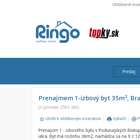
Obľúbené inze
Predaj
Cena
Predaj
2
Prenajmem 1-izbový byt 35m
, Br
Prenájom
(v ponuke 2501 dní)
Od:
Uložiť k obľúbeným inzerátom
Vytlačiť
P
print
alternate_email
Do:
Prenajom 1 - izbového bytu v Podunajských Biskupi
ulica. Byt má rozlohu 36m2, nachádza sa na 9 z 1