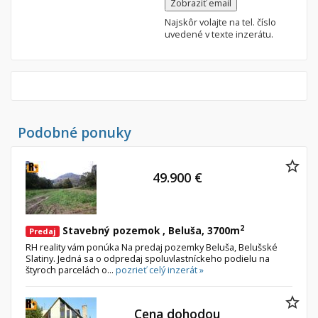
Zobraziť email
Najskôr volajte na tel. číslo
uvedené v texte inzerátu.
Podobné ponuky
49.900 €
2
Stavebný pozemok , Beluša, 3700m
Predaj
RH reality vám ponúka Na predaj pozemky Beluša, Belušské
Slatiny. Jedná sa o odpredaj spoluvlastníckeho podielu na
štyroch parcelách o...
pozrieť celý inzerát »
Cena dohodou