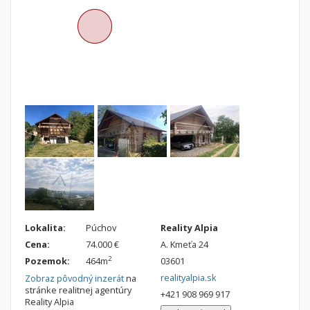
Nebytové priestory
Filtre
Administratívne, obchodné
Súkromná inzercia
Skladové, výrobné
Ponuka RK
Rekreačné, reštauračné
Len s fotkou
Garáž, garážové státie
Novostavba
Hľadaj
search
Uložiť vyhľadávanie
|
Zasielať na email
alternate_email
Zatvoriť vyhľadávanie
Lokalita:
Púchov
Reality Alpia
Cena:
74.000 €
A. Kmeťa 24
2
Pozemok:
464m
03601
realityalpia.sk
Zobraz pôvodný inzerát
na
stránke realitnej agentúry
+421 908 969 917
Reality Alpia