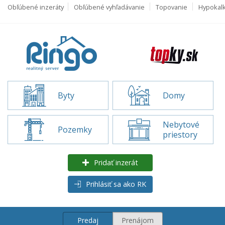
Obľúbené inzeráty
Obľúbené vyhľadávanie
Topovanie
Hypokal
Byty
Domy
Nebytové
Pozemky
priestory
Pridať inzerát
Prihlásiť sa ako RK
Predaj
Prenájom