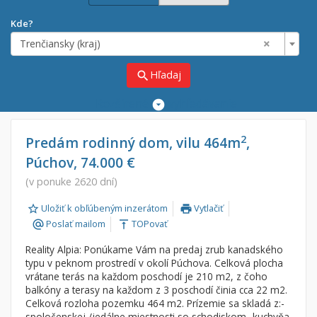
Kde?
×
Trenčiansky (kraj)
Hľadaj
search
Rozšírené
vyhľadávanie
Cena
Predaj
2
Predám rodinný dom, vilu 464m
,
Púchov, 74.000 €
Prenájom
Od:
€
(v ponuke 2620 dní)
Uložiť k obľúbeným inzerátom
Vytlačiť
Do:
€
print
Poslať mailom
TOPovať
alternate_email
vertical_align_top
Reality Alpia: Ponúkame Vám na predaj zrub kanadského
Lokalita
typu v peknom prostredí v okolí Púchova. Celková plocha
×
vrátane terás na každom poschodí je 210 m2, z čoho
×
Trenčiansky (kraj)
balkóny a terasy na každom z 3 poschodí činia cca 22 m2.
Celková rozloha pozemku 464 m2. Prízemie sa skladá z:-
spoločenskej /jedálne miestnosti so schodiskom- kuchyňa