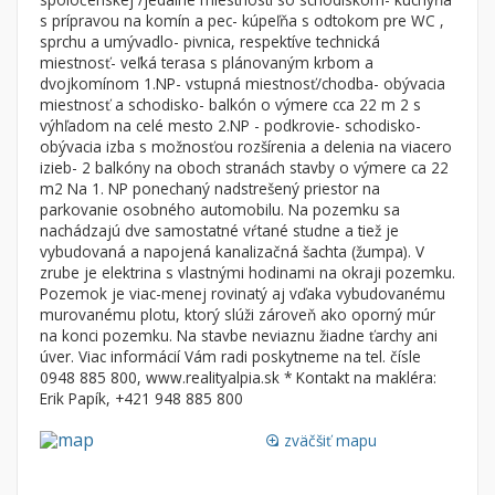
Byt
Dom
s prípravou na komín a pec- kúpeľňa s odtokom pre WC ,
sprchu a umývadlo- pivnica, respektíve technická
Garsónky
Vila
miestnosť- veľká terasa s plánovaným krbom a
Dvojgarsónky
Chalupa
dvojkomínom 1.NP- vstupná miestnosť/chodba- obývacia
miestnosť a schodisko- balkón o výmere cca 22 m 2 s
1-izbové
výhľadom na celé mesto 2.NP - podkrovie- schodisko-
obývacia izba s možnosťou rozšírenia a delenia na viacero
2-izbové
izieb- 2 balkóny na oboch stranách stavby o výmere ca 22
3-izbové
m2 Na 1. NP ponechaný nadstrešený priestor na
parkovanie osobného automobilu. Na pozemku sa
4 a viac izbové byty
nachádzajú dve samostatné vŕtané studne a tiež je
vybudovaná a napojená kanalizačná šachta (žumpa). V
zrube je elektrina s vlastnými hodinami na okraji pozemku.
Pozemok
Pozemok je viac-menej rovinatý aj vďaka vybudovanému
Stavebné pozemky
murovanému plotu, ktorý slúži zároveň ako oporný múr
Bývanie a rekreácia
na konci pozemku. Na stavbe neviaznu žiadne ťarchy ani
úver. Viac informácií Vám radi poskytneme na tel. čísle
Priemyselný pozemok
0948 885 800, www.realityalpia.sk * Kontakt na makléra:
Erik Papík, +421 948 885 800
Poľnohospodárske pozemky
Záhrada
zväčšiť mapu
loupe
Iný poľnohospodársky pozemok