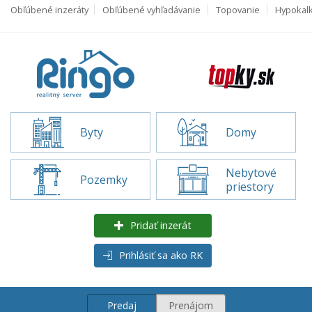
Obľúbené inzeráty
Obľúbené vyhľadávanie
Topovanie
Hypokal
Byty
Domy
Nebytové
Pozemky
priestory
Pridať inzerát
Prihlásiť sa ako RK
Predaj
Prenájom