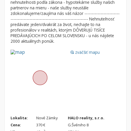
nehnuteľnosti podľa zákona - hypotekárne služby našich
Nebytové priestory
Filtre
partnerov na mieru - naše služby neustále
zdokonalujeme/zaujíma nás váš názor ------------------------
Administratívne, obchodné
Súkromná inzercia
----------------------------------------------------- Nehnuteľnosť
Skladové, výrobné
Ponuka RK
predávate jeden/dvakrát za život, nechajte to na
profesionálov v realitách, ktorým DÔVERUJÚ TISÍCE
Rekreačné, reštauračné
Len s fotkou
PREDÁVAJÚCICH PO CELOM SLOVENSKU - u nás nájdete
Garáž, garážové státie
Novostavba
2000 aktuálnych ponúk.
zväčšiť mapu
loupe
Hľadaj
search
Uložiť vyhľadávanie
|
Zasielať na email
alternate_email
Zatvoriť vyhľadávanie
Lokalita:
Nové Zámky
HALO reality, s.r.o.
Cena:
370 €
G.Švéniho 8
2