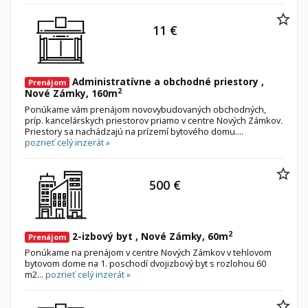
11 €
Administratívne a obchodné priestory ,
Prenájom
2
Nové Zámky, 160m
Ponúkame vám prenájom novovybudovaných obchodných,
príp. kancelárskych priestorov priamo v centre Nových Zámkov.
Priestory sa nachádzajú na prízemí bytového domu....
pozrieť celý inzerát »
500 €
2
2-izbový byt , Nové Zámky, 60m
Prenájom
Ponúkame na prenájom v centre Nových Zámkov v tehlovom
bytovom dome na 1. poschodí dvojizbový byt s rozlohou 60
m2...
pozrieť celý inzerát »