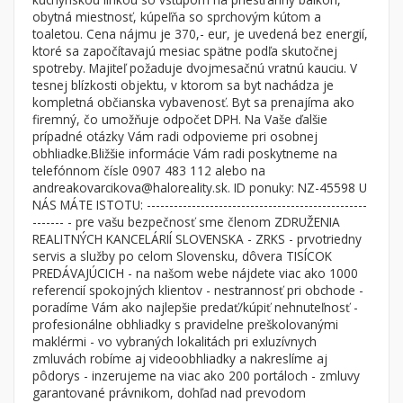
Byt
Dom
obytná miestnosť, kúpeľňa so sprchovým kútom a
toaletou. Cena nájmu je 370,- eur, je uvedená bez energií,
Garsónky
Vila
ktoré sa započítavajú mesiac spätne podľa skutočnej
Dvojgarsónky
Chalupa
spotreby. Majiteľ požaduje dvojmesačnú vratnú kauciu. V
tesnej blízkosti objektu, v ktorom sa byt nachádza je
1-izbové
kompletná občianska vybavenosť. Byt sa prenajíma ako
firemný, čo umožňuje odpočet DPH. Na Vaše ďalšie
2-izbové
prípadné otázky Vám radi odpovieme pri osobnej
3-izbové
obhliadke.Bližšie informácie Vám radi poskytneme na
telefónnom čísle 0907 483 112 alebo na
4 a viac izbové byty
andreakovarcikova@haloreality.sk. ID ponuky: NZ-45598 U
NÁS MÁTE ISTOTU: -------------------------------------------------
------- - pre vašu bezpečnosť sme členom ZDRUŽENIA
Pozemok
REALITNÝCH KANCELÁRIÍ SLOVENSKA - ZRKS - prvotriedny
Stavebné pozemky
servis a služby po celom Slovensku, dôvera TISÍCOK
Bývanie a rekreácia
PREDÁVAJÚCICH - na našom webe nájdete viac ako 1000
referencií spokojných klientov - nestrannosť pri obchode -
Priemyselný pozemok
poradíme Vám ako najlepšie predať/kúpiť nehnuteľnosť -
profesionálne obhliadky s pravidelne preškolovanými
Poľnohospodárske pozemky
maklérmi - vo vybraných lokalitách pri exluzívnych
Záhrada
zmluvách robíme aj videoobhliadky a nakreslíme aj
pôdorys - inzerujeme na viac ako 200 portáloch - zmluvy
Iný poľnohospodársky pozemok
garantované právnikom, dohľad nad prevodom