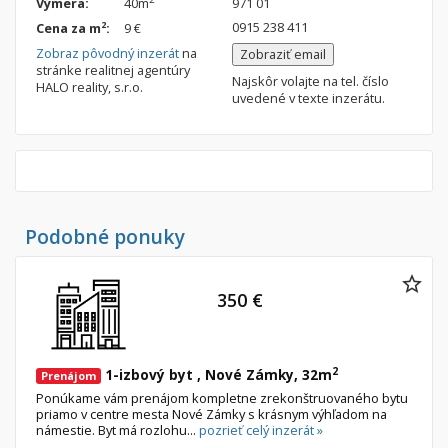
Výmera:
40m
971 01
0915 238 411
2
Cena za m
:
9 €
Zobraz pôvodný inzerát
na
Zobraziť email
stránke realitnej agentúry
Najskôr volajte na tel. číslo
HALO reality, s.r.o.
uvedené v texte inzerátu.
Podobné ponuky
350 €
2
1-izbový byt , Nové Zámky, 32m
Prenájom
Ponúkame vám prenájom kompletne zrekonštruovaného bytu
priamo v centre mesta Nové Zámky s krásnym výhľadom na
námestie. Byt má rozlohu...
pozrieť celý inzerát »