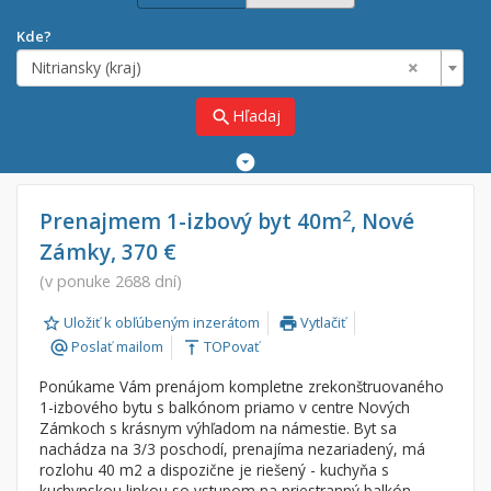
Kde?
×
Nitriansky (kraj)
Hľadaj
search
Rozšírené
vyhľadávanie
Cena
Predaj
2
Prenajmem 1-izbový byt 40m
, Nové
Zámky, 370 €
Prenájom
Od:
€
(v ponuke 2688 dní)
Uložiť k obľúbeným inzerátom
Vytlačiť
Do:
€
print
Poslať mailom
TOPovať
alternate_email
vertical_align_top
Ponúkame Vám prenájom kompletne zrekonštruovaného
Lokalita
1-izbového bytu s balkónom priamo v centre Nových
×
Zámkoch s krásnym výhľadom na námestie. Byt sa
×
Nitriansky (kraj)
nachádza na 3/3 poschodí, prenajíma nezariadený, má
rozlohu 40 m2 a dispozične je riešený - kuchyňa s
kuchynskou linkou so vstupom na priestranný balkón,