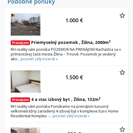
Podobné ponuky
1.000 €
2
Priemyselný pozemok , Žilina, 2000m
Prenájom
RH reality vám ponúka POZEMOK NA PRENÁJOM Nachádza sa v
prímestskej časti mesta Žilina – Trnové. Pozemok je vedený
ako...
pozrieť celý inzerát »
1.500 €
2
4 a viac izbový byt , Žilina, 132m
Prenájom
RH reality vám ponúka Ponúkame na prenájom luxusný
veľkometrážny zariadený 4 izbový byt v komplexe Euro Home
Residential Komplex -...
pozrieť celý inzerát »