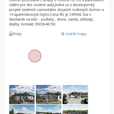
Byt
Dom
státím pre dve osobné autá.Jedná sa o developerský
projekt siedmich samostatne stojacích rodinných domov a
Garsónky
Vila
14 apartmánových bytov.Cena RD je 249900.-Eur v
Dvojgarsónky
Chalupa
štandarde na kľúč - podlahy , dvere, sanita, obklady,
dlažby. Kontakt: 0903646756
1-izbové
zväčšiť mapu
2-izbové
loupe
3-izbové
4 a viac izbové byty
Pozemok
Stavebné pozemky
Bývanie a rekreácia
Priemyselný pozemok
Poľnohospodárske pozemky
Záhrada
Iný poľnohospodársky pozemok