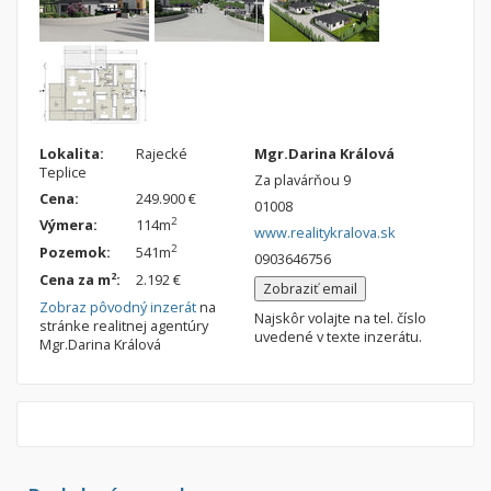
Nebytové priestory
Filtre
Administratívne, obchodné
Súkromná inzercia
Skladové, výrobné
Ponuka RK
Rekreačné, reštauračné
Len s fotkou
Garáž, garážové státie
Novostavba
Lokalita:
Rajecké
Mgr.Darina Králová
Teplice
Za plavárňou 9
Cena:
249.900 €
01008
Hľadaj
search
2
Výmera:
114m
www.realitykralova.sk
2
Pozemok:
541m
0903646756
Uložiť vyhľadávanie
|
Zasielať na email
alternate_email
2
Cena za m
:
2.192 €
Zatvoriť vyhľadávanie
Zobraziť email
Zobraz pôvodný inzerát
na
Najskôr volajte na tel. číslo
stránke realitnej agentúry
uvedené v texte inzerátu.
Mgr.Darina Králová