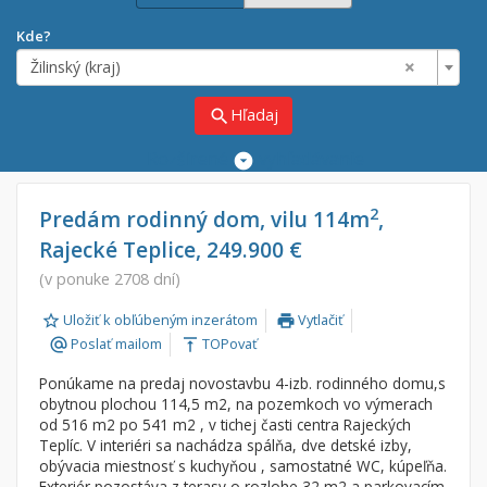
Kde?
×
Žilinský (kraj)
Hľadaj
search
Rozšírené
vyhľadávanie
Cena
Predaj
2
Predám rodinný dom, vilu 114m
,
Rajecké Teplice, 249.900 €
Prenájom
Od:
€
(v ponuke 2708 dní)
Uložiť k obľúbeným inzerátom
Vytlačiť
Do:
€
print
Poslať mailom
TOPovať
alternate_email
vertical_align_top
Ponúkame na predaj novostavbu 4-izb. rodinného domu,s
Lokalita
obytnou plochou 114,5 m2, na pozemkoch vo výmerach
×
od 516 m2 po 541 m2 , v tichej časti centra Rajeckých
×
Žilinský (kraj)
Teplíc. V interiéri sa nachádza spálňa, dve detské izby,
obývacia miestnosť s kuchyňou , samostatné WC, kúpeľňa.
Exteriér pozostáva z terasy o rozlohe 32 m2 a parkovacím