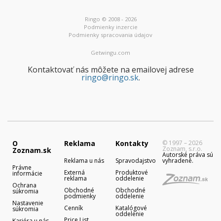
Ringo © 2008 - 2026
Podmienky inzercie
Podmienky spracovania údajov
Getwingu.com
Kontaktovať nás môžete na emailovej adrese
ringo@ringo.sk
.
O
Reklama
Kontakty
© 1997 – 2026
Zoznam, s.r.o.
Zoznam.sk
Autorské práva sú
Reklama u nás
Spravodajstvo
vyhradené.
Právne
Externá
Produktové
informácie
reklama
oddelenie
Ochrana
Obchodné
Obchodné
súkromia
podmienky
oddelenie
Nastavenie
Cenník
Katalógové
súkromia
oddelenie
Price List
Kariéra u nás