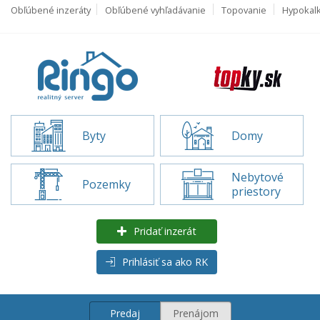
Obľúbené inzeráty
Obľúbené vyhľadávanie
Topovanie
Hypokal
Byty
Domy
Nebytové
Pozemky
priestory
Pridať inzerát
Prihlásiť sa ako RK
Predaj
Prenájom