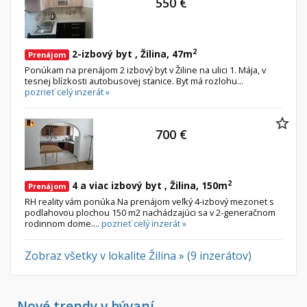
550 €
2
2-izbový byt , Žilina, 47m
Prenájom
Ponúkam na prenájom 2 izbový byt v Žiline na ulici 1. Mája, v
tesnej blízkosti autobusovej stanice. Byt má rozlohu...
pozrieť celý inzerát »
700 €
2
4 a viac izbový byt , Žilina, 150m
Prenájom
RH reality vám ponúka Na prenájom veľký 4-izbový mezonet s
podlahovou plochou 150 m2 nachádzajúci sa v 2-generačnom
rodinnom dome....
pozrieť celý inzerát »
Zobraz všetky v lokalite Žilina » (9 inzerátov)
Nové trendy v bývaní