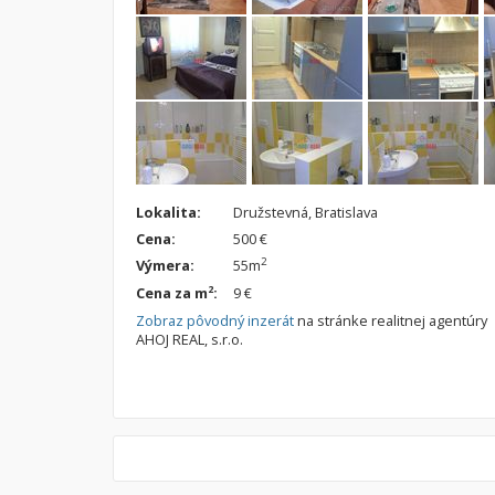
Lokalita:
Družstevná, Bratislava
Cena:
500 €
2
Výmera:
55m
2
Cena za m
:
9 €
Zobraz pôvodný inzerát
na stránke realitnej agentúry
AHOJ REAL, s.r.o.