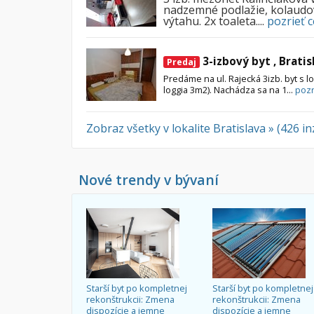
nadzemné podlažie, kolaudov
výtahu. 2x toaleta....
pozrieť c
3-izbový byt , Bratis
Predaj
Predáme na ul. Rajecká 3izb. byt s 
loggia 3m2). Nachádza sa na 1...
pozr
Zobraz všetky v lokalite Bratislava » (426 i
Nové trendy v bývaní
Starší byt po kompletnej
Starší byt po kompletnej
rekonštrukcii: Zmena
rekonštrukcii: Zmena
dispozície a jemne
dispozície a jemne