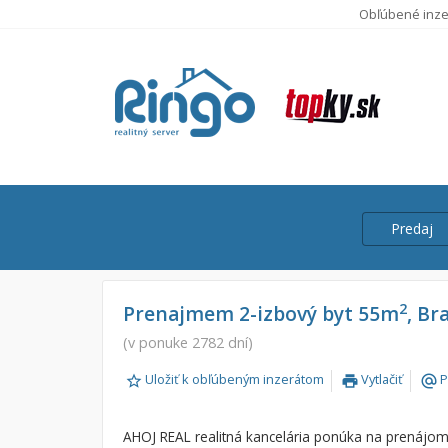
Obľúbené inze
Predaj
Cena
Predaj
2
Prenajmem 2-izbový byt 55m
, Br
Prenájom
(v ponuke 2782 dní)
Od:
Uložiť k obľúbeným inzerátom
Vytlačiť
P
print
alternate_email
Do:
AHOJ REAL realitná kancelária ponúka na prenájo