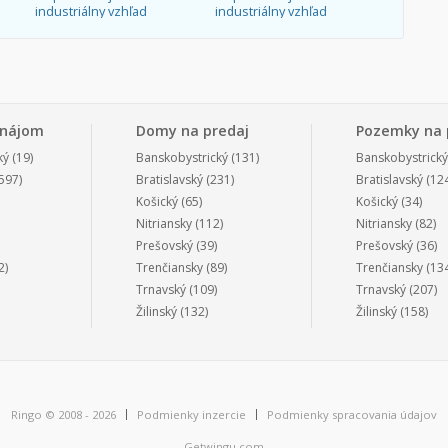
industriálny vzhľad
industriálny vzhľad
enájom
Domy na predaj
Pozemky na 
ký
(19)
Banskobystrický
(131)
Banskobystrický
597)
Bratislavský
(231)
Bratislavský
(124
Košický
(65)
Košický
(34)
Nitriansky
(112)
Nitriansky
(82)
Prešovský
(39)
Prešovský
(36)
2)
Trenčiansky
(89)
Trenčiansky
(134
Trnavský
(109)
Trnavský
(207)
Žilinský
(132)
Žilinský
(158)
Ringo © 2008 - 2026
Podmienky inzercie
Podmienky spracovania údajov
Getwingu.com