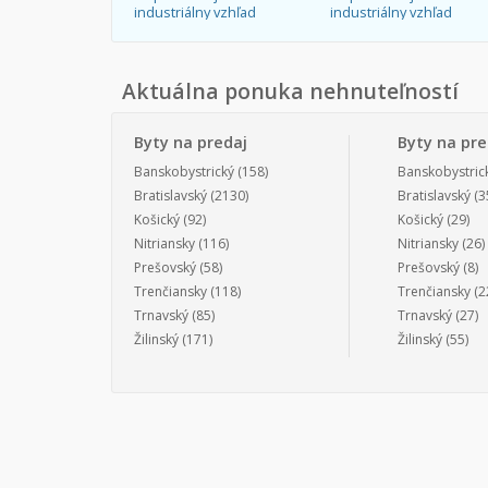
industriálny vzhľad
industriálny vzhľad
Aktuálna ponuka nehnuteľností
Byty na predaj
Byty na pr
Banskobystrický
(158)
Banskobystric
Bratislavský
(2130)
Bratislavský
(3
Košický
(92)
Košický
(29)
Nitriansky
(116)
Nitriansky
(26)
Prešovský
(58)
Prešovský
(8)
Trenčiansky
(118)
Trenčiansky
(2
Trnavský
(85)
Trnavský
(27)
Žilinský
(171)
Žilinský
(55)