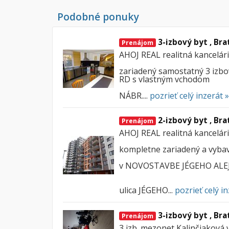
Podobné ponuky
3-izbový byt , Bra
Prenájom
AHOJ REAL realitná kancelá
zariadený samostatný 3 izb
RD s vlastným vchodom
NÁBR....
pozrieť celý inzerát »
2-izbový byt , Bra
Prenájom
AHOJ REAL realitná kancelá
kompletne zariadený a vybav
v NOVOSTAVBE JÉGEHO ALEJ
ulica JÉGEHO...
pozrieť celý in
3-izbový byt , Bra
Prenájom
3 izb. mezonet Kalinčiaková 