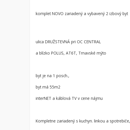
Byt
Dom
komplet NOVO zariadený a vybavený 2 izbový byt
Garsónky
Vila
Dvojgarsónky
Chalupa
1-izbové
ulica DRUŽSTEVNÁ pri OC CENTRAL
2-izbové
3-izbové
a blízko POLUS, AT6T, Trnavské mýto
4 a viac izbové byty
byt je na 1 posch.,
byt má 55m2
interNET a káblová TV v cene nájmu
Kompletne zariadený s kuchyn. linkou a spotrebiče