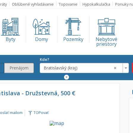
ráty
Obľúbené vyhľadávanie
Topovanie
Hypokalkulačka
Ponuky n
Byty
Domy
Pozemky
Nebytové
priestory
Kde?
×
Prenájom
Bratislavský (kraj)
Rozšírené
vyhľadávanie
Lokalita
atislava - Družstevná, 500 €
Bratislavský (kra
€
oslať mailom
TOPovať
vertical_align_top
€
m