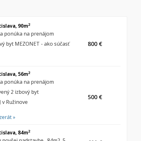
2
tislava, 90m
ria ponúka na prenájom
800 €
ový byt MEZONET - ako súčasť
2
tislava, 56m
ria ponúka na prenájom
ený 2 izbový byt
500 €
 v Ružinove
zerát »
2
tislava, 84m
v novšej nadstavbe , 84m2, 5