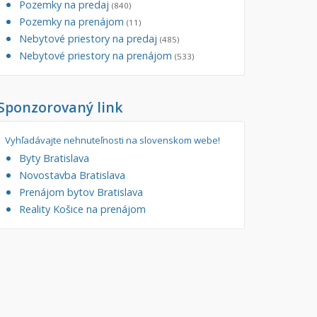
Pozemky na predaj
(840)
tory
Pozemky na prenájom
Filtre
(11)
Nebytové priestory na predaj
Administratívne, obchodné
Súkromná inzercia
(485)
Nebytové priestory na prenájom
(533)
né
Ponuka RK
auračné
Len s fotkou
Sponzorovaný link
ráž, garážové státie
Novostavba
Vyhľadávajte nehnuteľnosti na slovenskom webe!
Byty Bratislava
Novostavba Bratislava
Prenájom bytov Bratislava
Reality Košice na prenájom