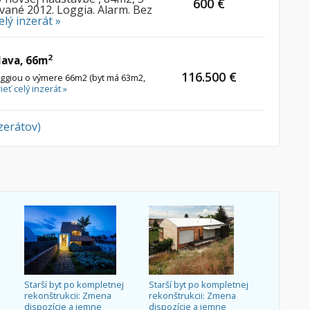
600 €
ané 2012. Loggia. Alarm. Bez
elý inzerát »
2
lava, 66m
116.500 €
loggiou o výmere 66m2 (byt má 63m2,
ieť celý inzerát »
nzerátov)
Starší byt po kompletnej
Starší byt po kompletnej
rekonštrukcii: Zmena
rekonštrukcii: Zmena
dispozície a jemne
dispozície a jemne