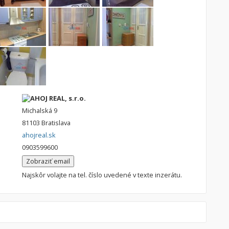
AHOJ REAL, s.r.o.
Michalská 9
81103 Bratislava
ahojreal.sk
0903599600
Zobraziť email
Najskôr volajte na tel. číslo uvedené v texte inzerátu.