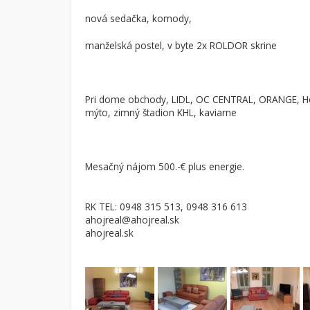
nová sedačka, komody,
manželská postel, v byte 2x ROLDOR skrine
Pri dome obchody, LIDL, OC CENTRAL, ORANGE, H
mýto, zimný štadion KHL, kaviarne
Mesačný nájom 500.-€ plus energie.
RK TEL: 0948 315 513, 0948 316 613
ahojreal@ahojreal.sk
ahojreal.sk