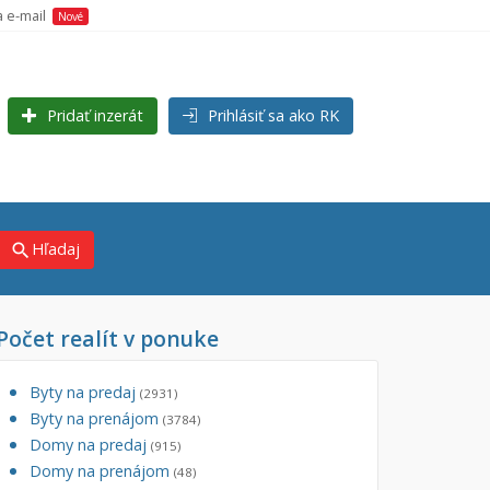
a e-mail
Nové
Pridať inzerát
Prihlásiť sa ako RK
Hľadaj
search
Počet realít v ponuke
×
×
j)
Byty na predaj
(2931)
Byty na prenájom
(3784)
Domy na predaj
(915)
Domy na prenájom
(48)