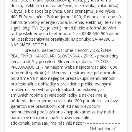
Byt
Dom
doska, elektrická rúra na pečenie, mikrovlnka, chladnička).
K bytu je k dispozícii pivnica. Cena prenájmu je vo výške
Garsónky
Vila
400 EUR/mesačne. Požadujeme 1000,-€ depozit. V cene sú
Dvojgarsónky
Chalupa
zahrnuté všetky energie (voda, kúrenie, elektrina), televízny
signál (digi TV). Byt je voľný ihneď.Bližšie informácie Vám
1-izbové
radi poskytneme na telefónnom čísle 0948 636 900 alebo
na jozefbozenik@haloreality.sk. ID ponuky: SA-44890 U
2-izbové
NÁS MÁTE ISTOTU: -------------------------------------------------
3-izbové
------- - pre vašu bezpečnosť sme členom ZDRUŽENIA
REALITNÝCH KANCELÁRIÍ SLOVENSKA - ZRKS - prvotriedny
4 a viac izbové byty
servis a služby po celom Slovensku, dôvera TISÍCOK
PREDÁVAJÚCICH - na našom webe nájdete viac ako 1000
referencií spokojných klientov - nestrannosť pri obchode -
Pozemok
poradíme Vám ako najlepšie predať/kúpiť nehnuteľnosť -
Stavebné pozemky
profesionálne obhliadky s pravidelne preškolovanými
Bývanie a rekreácia
maklérmi - vo vybraných lokalitách pri exluzívnych
zmluvách robíme aj videoobhliadky a nakreslíme aj
Priemyselný pozemok
pôdorys - inzerujeme na viac ako 200 portáloch - zmluvy
garantované právnikom, dohľad nad prevodom
Poľnohospodárske pozemky
nehnuteľnosti podľa zákona - hypotekárne služby našich
Záhrada
partnerov na mieru - naše služby neustále
zdokonalujeme/zaujíma nás váš názor ------------------------
Iný poľnohospodársky pozemok
----------------------------------------------------- Nehnuteľnosť