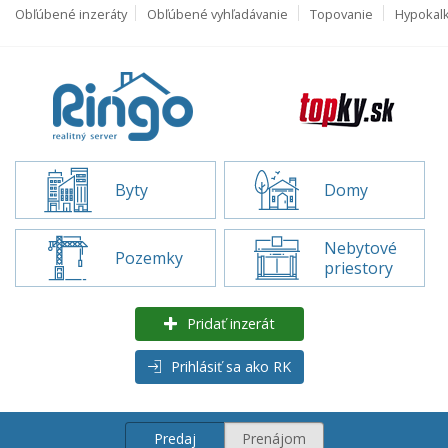
Obľúbené inzeráty
Obľúbené vyhľadávanie
Topovanie
Hypokal
Byty
Domy
Nebytové
Pozemky
priestory
Pridať inzerát
Prihlásiť sa ako RK
Predaj
Prenájom