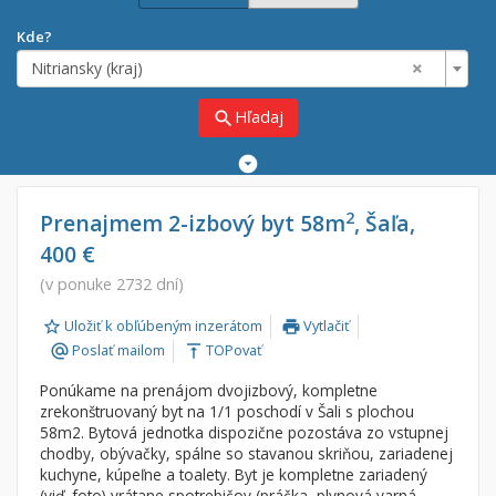
Kde?
×
Nitriansky (kraj)
Hľadaj
search
Rozšírené
vyhľadávanie
Cena
Predaj
2
Prenajmem 2-izbový byt 58m
, Šaľa,
400 €
Prenájom
Od:
€
(v ponuke 2732 dní)
Uložiť k obľúbeným inzerátom
Vytlačiť
Do:
€
print
Poslať mailom
TOPovať
alternate_email
vertical_align_top
Ponúkame na prenájom dvojizbový, kompletne
Lokalita
zrekonštruovaný byt na 1/1 poschodí v Šali s plochou
×
58m2. Bytová jednotka dispozične pozostáva zo vstupnej
×
Nitriansky (kraj)
chodby, obývačky, spálne so stavanou skriňou, zariadenej
kuchyne, kúpeľne a toalety. Byt je kompletne zariadený
(viď. foto) vrátane spotrebičov (práčka, plynová varná