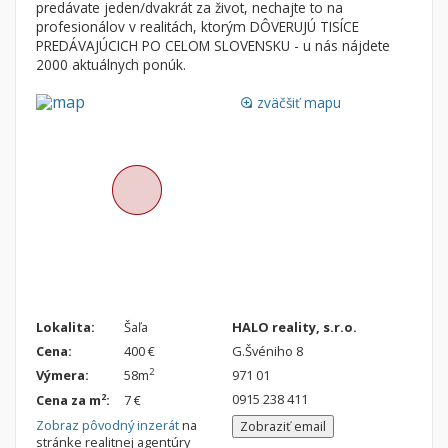
predávate jeden/dvakrát za život, nechajte to na
Nebytové priestory
Filtre
profesionálov v realitách, ktorým DÔVERUJÚ TISÍCE
PREDÁVAJÚCICH PO CELOM SLOVENSKU - u nás nájdete
Administratívne, obchodné
Súkromná inzercia
2000 aktuálnych ponúk.
Skladové, výrobné
Ponuka RK
zväčšiť mapu
loupe
Rekreačné, reštauračné
Len s fotkou
Garáž, garážové státie
Novostavba
Hľadaj
search
Uložiť vyhľadávanie
|
Zasielať na email
alternate_email
Zatvoriť vyhľadávanie
Lokalita:
Šaľa
HALO reality, s.r.o.
Cena:
400 €
G.Švéniho 8
2
Výmera:
58m
971 01
0915 238 411
2
Cena za m
:
7 €
Zobraz pôvodný inzerát
na
Zobraziť email
stránke realitnej agentúry