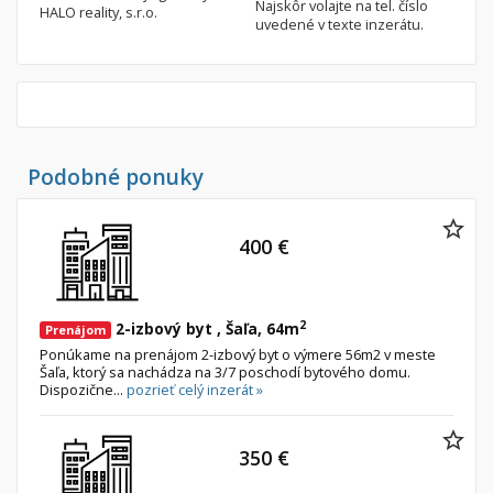
Najskôr volajte na tel. číslo
HALO reality, s.r.o.
uvedené v texte inzerátu.
Podobné ponuky
400 €
2
2-izbový byt , Šaľa, 64m
Prenájom
Ponúkame na prenájom 2-izbový byt o výmere 56m2 v meste
Šaľa, ktorý sa nachádza na 3/7 poschodí bytového domu.
Dispozične...
pozrieť celý inzerát »
350 €