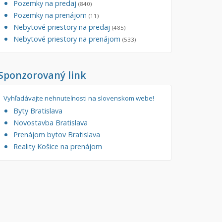
Pozemky na predaj
(840)
tory
Pozemky na prenájom
Filtre
(11)
Nebytové priestory na predaj
Administratívne, obchodné
Súkromná inzercia
(485)
Nebytové priestory na prenájom
(533)
né
Ponuka RK
auračné
Len s fotkou
Sponzorovaný link
ráž, garážové státie
Novostavba
Vyhľadávajte nehnuteľnosti na slovenskom webe!
Byty Bratislava
Novostavba Bratislava
Prenájom bytov Bratislava
Reality Košice na prenájom