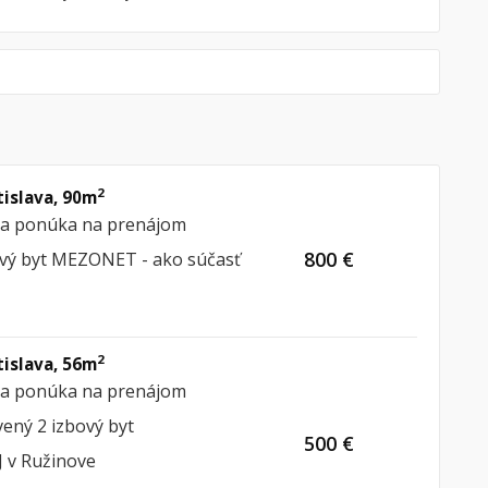
2
tislava, 90m
ria ponúka na prenájom
800 €
ový byt MEZONET - ako súčasť
2
tislava, 56m
ria ponúka na prenájom
ený 2 izbový byt
500 €
 v Ružinove