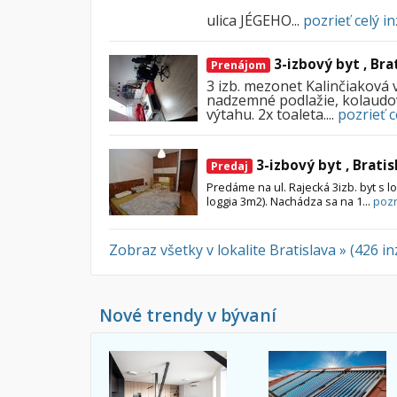
ulica JÉGEHO...
pozrieť celý in
3-izbový byt , Bra
Prenájom
3 izb. mezonet Kalinčiaková 
nadzemné podlažie, kolaudov
výtahu. 2x toaleta....
pozrieť c
3-izbový byt , Bratis
Predaj
Predáme na ul. Rajecká 3izb. byt s 
loggia 3m2). Nachádza sa na 1...
pozr
Zobraz všetky v lokalite Bratislava » (426 i
Nové trendy v bývaní