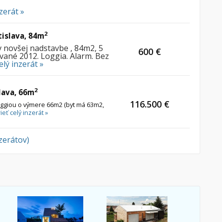
zerát »
2
tislava, 84m
v novšej nadstavbe , 84m2, 5
600 €
ané 2012. Loggia. Alarm. Bez
elý inzerát »
2
lava, 66m
116.500 €
loggiou o výmere 66m2 (byt má 63m2,
ieť celý inzerát »
nzerátov)