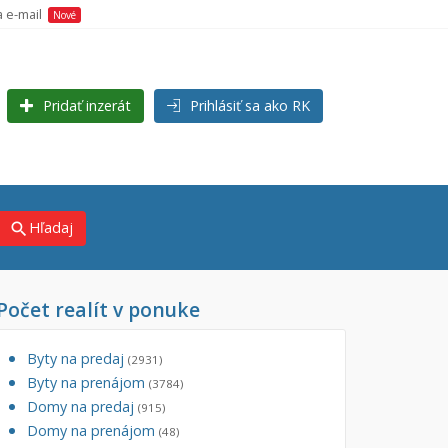
a e-mail
Nové
Pridať inzerát
Prihlásiť sa ako RK
Hľadaj
search
Počet realít v ponuke
×
×
j)
Byty na predaj
(2931)
Byty na prenájom
(3784)
Domy na predaj
(915)
Domy na prenájom
(48)