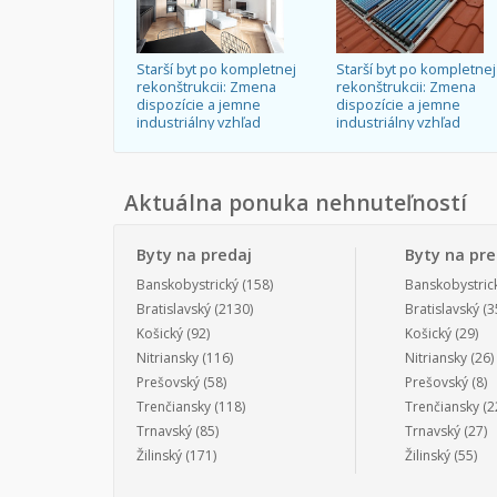
Starší byt po kompletnej
Starší byt po kompletnej
rekonštrukcii: Zmena
rekonštrukcii: Zmena
dispozície a jemne
dispozície a jemne
industriálny vzhľad
industriálny vzhľad
Aktuálna ponuka nehnuteľností
Byty na predaj
Byty na pr
Banskobystrický
(158)
Banskobystric
Bratislavský
(2130)
Bratislavský
(3
Košický
(92)
Košický
(29)
Nitriansky
(116)
Nitriansky
(26)
Prešovský
(58)
Prešovský
(8)
Trenčiansky
(118)
Trenčiansky
(2
Trnavský
(85)
Trnavský
(27)
Žilinský
(171)
Žilinský
(55)