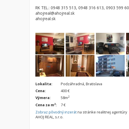
RK TEL.: 0948 315 513, 0948 316 613, 0903 599 6
ahojreal@ahojreal.sk
ahojreal.sk
Lokalita:
Podzáhradná, Bratislava
Cena:
400 €
2
Výmera:
58m
2
Cena za m
:
7 €
Zobraz pôvodný inzerát
na stránke realitnej agentúry
AHOJ REAL, s.r.o.