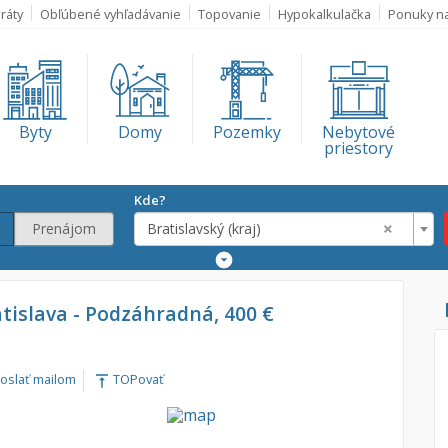
ráty
Obľúbené vyhľadávanie
Topovanie
Hypokalkulačka
Ponuky n
Byty
Domy
Pozemky
Nebytové
priestory
Kde?
×
Prenájom
Bratislavský (kraj)
Rozšírené
vyhľadávanie
Lokalita
atislava - Podzáhradná, 400 €
Bratislavský (kra
€
oslať mailom
TOPovať
vertical_align_top
€
m