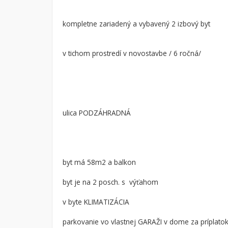
Byt
Dom
kompletne zariadený a vybavený 2 izbový byt
Garsónky
Vila
Dvojgarsónky
Chalupa
v tichom prostredí v novostavbe / 6 ročná/
1-izbové
2-izbové
3-izbové
4 a viac izbové byty
ulica PODZÁHRADNÁ
byt má 58m2 a balkon
byt je na 2 posch. s výťahom
v byte KLIMATIZÁCIA
parkovanie vo vlastnej GARAŽI v dome za príplato