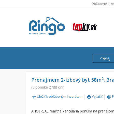
Obľúbené inze
Predaj
Cena
Predaj
2
Prenajmem 2-izbový byt 58m
, Br
Prenájom
(v ponuke 2788 dní)
Od:
Uložiť k obľúbeným inzerátom
Vytlačiť
P
print
alternate_email
Do:
AHOJ REAL realitná kancelária ponúka na prenájo