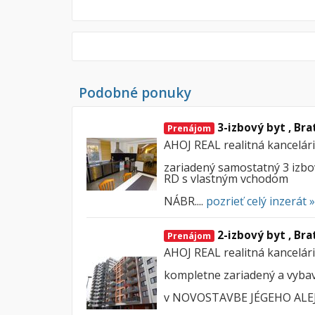
Podobné ponuky
3-izbový byt , Bra
Prenájom
AHOJ REAL realitná kancelá
zariadený samostatný 3 izb
RD s vlastným vchodom
NÁBR....
pozrieť celý inzerát »
2-izbový byt , Bra
Prenájom
AHOJ REAL realitná kancelá
kompletne zariadený a vybav
v NOVOSTAVBE JÉGEHO ALEJ