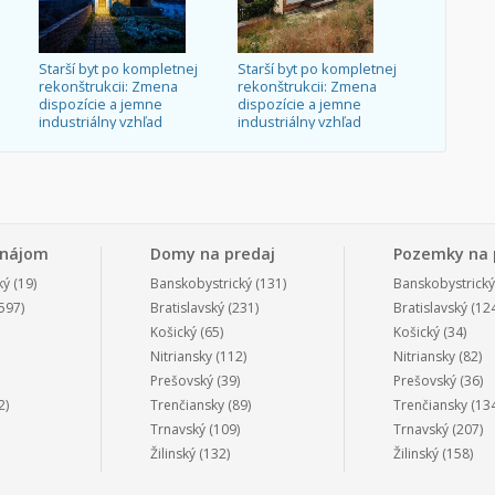
Starší byt po kompletnej
Starší byt po kompletnej
rekonštrukcii: Zmena
rekonštrukcii: Zmena
dispozície a jemne
dispozície a jemne
industriálny vzhľad
industriálny vzhľad
enájom
Domy na predaj
Pozemky na 
ký
(19)
Banskobystrický
(131)
Banskobystrický
597)
Bratislavský
(231)
Bratislavský
(124
Košický
(65)
Košický
(34)
Nitriansky
(112)
Nitriansky
(82)
Prešovský
(39)
Prešovský
(36)
2)
Trenčiansky
(89)
Trenčiansky
(134
Trnavský
(109)
Trnavský
(207)
Žilinský
(132)
Žilinský
(158)