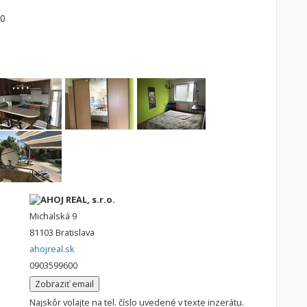
00
AHOJ REAL, s.r.o.
Michalská 9
81103 Bratislava
ahojreal.sk
0903599600
Zobraziť email
Najskôr volajte na tel. číslo uvedené v texte inzerátu.