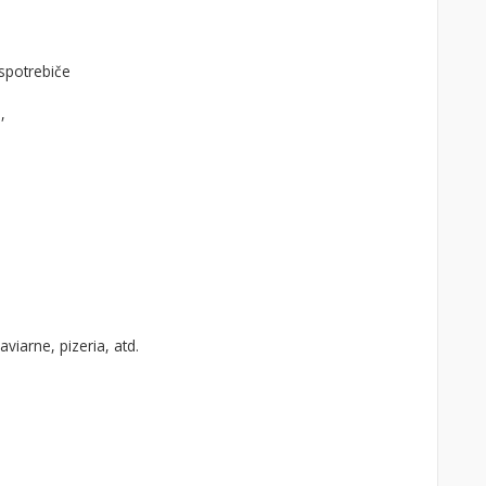
spotrebiče
.,
viarne, pizeria, atd.